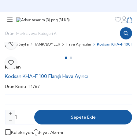
Şimdi sepette,
Aynı gün kargoda!
Favorileri
Hesabı
Sepe
Ana Sayfa
TANK/BOYLER
Hava Ayırıcılar
Kodsan KHA-F 100 Flan
Paylaş
Favoriye Ekle
Kodsan
Kodsan KHA-F 100 Flanşlı Hava Ayırıcı
Ürün Kodu:
T1767
Sepete Ekle
Koleksiyon
Fiyat Alarmı