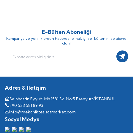
48.655,76
TL
39.093,43
TL
65.155,72
TL
E-Bülten Aboneliği
Kampanya ve yeniliklerden haberdar olmak için e-bültenimize abone
olun!
Kayıt
Adres & İletişim
Selahattin Eyyubi Mh.1581 Sk. No:5 Esenyurt/İSTANBUL
+90 533 581 89 93
info@mekaniktesisatmarket.com
Sosyal Medya