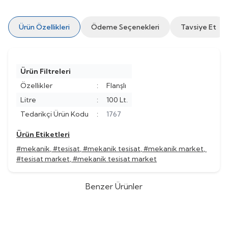
Ürün Özellikleri
Ödeme Seçenekleri
Tavsiye Et
Ürün Filtreleri
Özellikler
:
Flanşlı
Litre
:
100 Lt.
Tedarikçi Ürün Kodu
:
1767
Ürün Etiketleri
#mekanik
,
#tesisat
,
#mekanik tesisat
,
#mekanik market
,
#tesisat market
,
#mekanik tesisat market
Benzer Ürünler
CALEFFI
CALEFFİ ÇOK
CALEFFI
CALEFFİ ÇOK
Yeni
%
Yeni
40
FONKSİYONLU HİDROLİK AYRICI
FONKSİYONLU HİDROLİK AYRICI
(0)
(0)
2”
1 1/2”