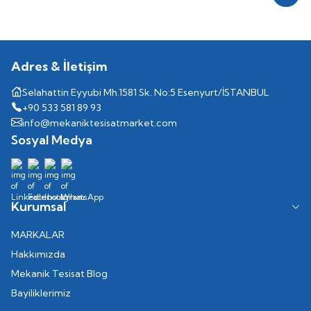
Kayıt
Adres & İletişim
Selahattin Eyyubi Mh.1581 Sk. No:5 Esenyurt/İSTANBUL
+90 533 581 89 93
info@mekaniktesisatmarket.com
Sosyal Medya
Kurumsal
MARKALAR
Hakkımızda
Mekanik Tesisat Blog
Bayiliklerimiz