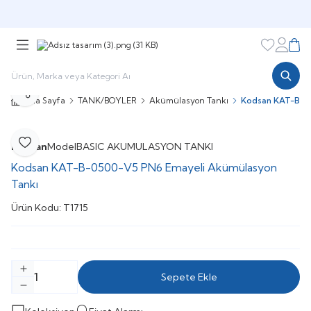
Şimdi sepette,
Aynı gün kargoda!
Favorileri
Hesabı
Sepe
Paylaş
Ana Sayfa
TANK/BOYLER
Akümülasyon Tankı
Kodsan KAT-B-0
Kodsan
Model
BASIC AKUMULASYON TANKI
Favoriye Ekle
Kodsan KAT-B-0500-V5 PN6 Emayeli Akümülasyon
Tankı
Ürün Kodu:
T1715
Sepete Ekle