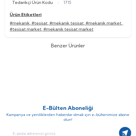
Tedarikçi Ürün Kodu
:
1715
Ürün Etiketleri
#mekanik
,
#tesisat
,
#mekanik tesisat
,
#mekanik market
,
#tesisat market
,
#mekanik tesisat market
Benzer Ürünler
Kodsan
Kodsan KAT-5000-V5
Kodsan
Kodsan KAT-4000-V5
%
28
%
28
PN10 PRO Akümülasyon Tankı
PN10 PRO Akümülasyon Tankı
(0)
(0)
596.491,34
TL
429.473,76
TL
338.118,59
TL
469.609,16
TL
E-Bülten Aboneliği
Kampanya ve yeniliklerden haberdar olmak için e-bültenimize abone
olun!