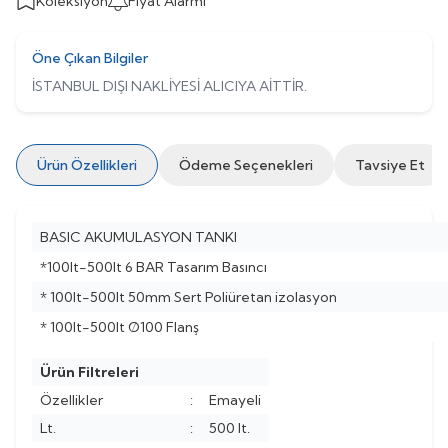
Koleksiyon
Fiyat Alarmı
Öne Çıkan Bilgiler
İSTANBUL DIŞI NAKLİYESİ ALICIYA AİTTİR.
Ürün Özellikleri
Ödeme Seçenekleri
Tavsiye Et
BASIC AKUMULASYON TANKI
*100lt-500lt 6 BAR Tasarım Basıncı
* 100lt-500lt 50mm Sert Poliüretan izolasyon
* 100lt-500lt Ø100 Flanş
Ürün Filtreleri
Özellikler
:
Emayeli
Lt.
:
500 lt.