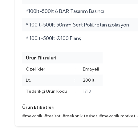
*100lt-500lt 6 BAR Tasarım Basıncı
* 100lt-500lt 50mm Sert Poliüretan izolasyon
* 100lt-500lt Ø100 Flanş
Ürün Filtreleri
Özellikler
:
Emayeli
Lt.
:
200 lt.
Tedarikçi Ürün Kodu
:
1713
Ürün Etiketleri
#mekanik
,
#tesisat
,
#mekanik tesisat
,
#mekanik market
,