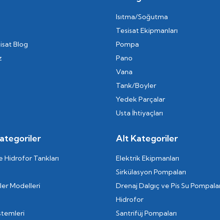
Isıtma/Soğutma
Tesisat Ekipmanları
isat Blog
Pompa
z
Pano
Vana
Tank/Boyler
Yedek Parçalar
Usta İhtiyaçları
ategoriler
Alt Kategoriler
 Hidrofor Tankları
Elektrik Ekipmanları
Sirkülasyon Pompaları
er Modelleri
Drenaj Dalgıç ve Pis Su Pompalar
Hidrofor
stemleri
Santrifüj Pompaları