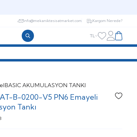
info@mekaniktesisatmarket.com
Kargom Nerede?
TL
Hesabım
Favorilerim
Sepetim
el
BASIC AKUMULASYON TANKI
KAT-B-0200-V5 PN6 Emayeli
Favoriye
yon Tankı
3