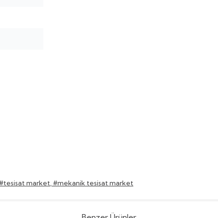
#tesisat market
,
#mekanik tesisat market
Benzer Ürünler