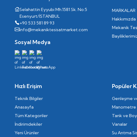
Selahattin Eyyubi Mh.1581 Sk. No:5
MARKALAR
Esenyurt/İSTANBUL
Hakkımızda
+90 533 581 89 93
Mekanik Tes
info@mekaniktesisatmarket.com
Bayiliklerimi
Sosyal Medya
Hızlı Erişim
Popüler K
Teknik Bilgiler
Genleşme ve
Anasayfa
Manometre
Tüm Kategoriler
Tank ve Boyl
İndirimdekiler
Vanalar
Yeni Ürünler
Su Arıtma Si