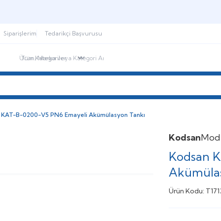
Şimdi sepette,
Aynı gün kargoda!
Siparişlerim
Tedarikçi Başvurusu
ndirimdekiler
İletişim
Blog
 KAT-B-0200-V5 PN6 Emayeli Akümülasyon Tankı
Kodsan
Mod
Kodsan 
Akümülas
Ürün Kodu:
T171