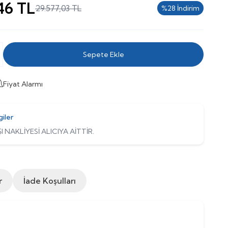
46
TL
29.577,03
TL
%
28
İndirim
Sepete Ekle
Fiyat Alarmı
giler
I NAKLİYESİ ALICIYA AİTTİR.
r
İade Koşulları