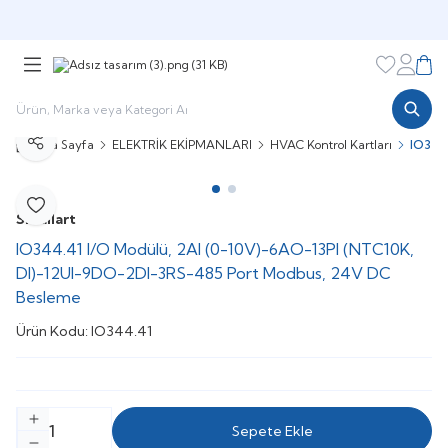
Şimdi sepette,
Aynı gün kargoda!
Favorileri
Hesabı
Sepe
Ana Sayfa
ELEKTRİK EKİPMANLARI
HVAC Kontrol Kartları
IO344
Paylaş
Favoriye Ekle
Smallart
IO344.41 I/O Modülü, 2AI (0-10V)-6AO-13PI (NTC10K,
DI)-12UI-9DO-2DI-3RS-485 Port Modbus, 24V DC
Besleme
Ürün Kodu:
IO344.41
Sepete Ekle