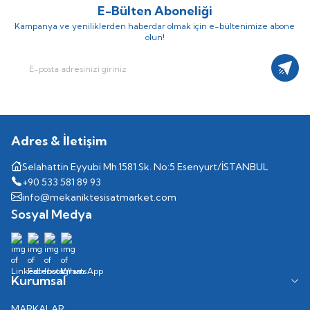
E-Bülten Aboneliği
Kampanya ve yeniliklerden haberdar olmak için e-bültenimize abone
olun!
Kayıt
Adres & İletişim
Selahattin Eyyubi Mh.1581 Sk. No:5 Esenyurt/İSTANBUL
+90 533 581 89 93
info@mekaniktesisatmarket.com
Sosyal Medya
Kurumsal
MARKALAR