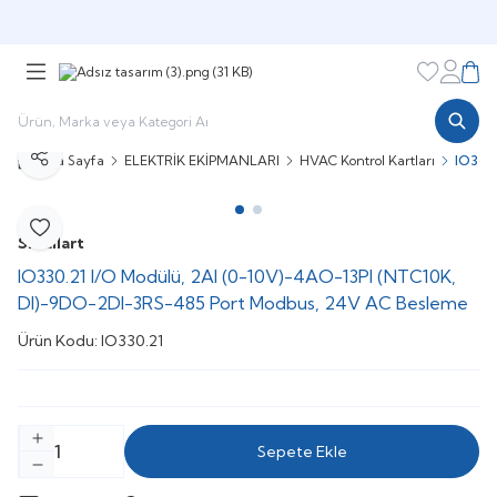
Şimdi sepette,
Aynı gün kargoda!
Favorileri
Hesabı
Sepe
Ana Sayfa
ELEKTRİK EKİPMANLARI
HVAC Kontrol Kartları
IO330
Paylaş
Favoriye Ekle
Smallart
IO330.21 I/O Modülü, 2AI (0-10V)-4AO-13PI (NTC10K,
DI)-9DO-2DI-3RS-485 Port Modbus, 24V AC Besleme
Ürün Kodu:
IO330.21
Sepete Ekle