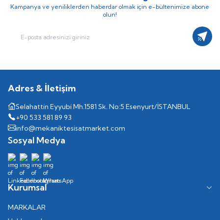
Kampanya ve yeniliklerden haberdar olmak için e-bültenimize abone
olun!
Kayıt
Adres & İletişim
Selahattin Eyyubi Mh.1581 Sk. No:5 Esenyurt/İSTANBUL
+90 533 581 89 93
info@mekaniktesisatmarket.com
Sosyal Medya
Kurumsal
MARKALAR