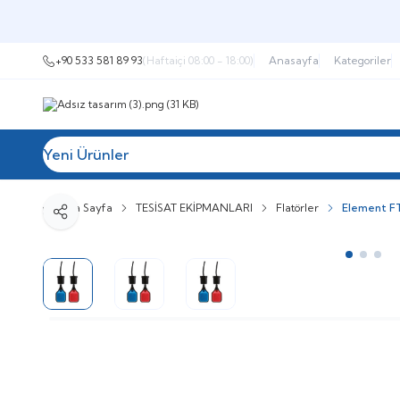
+90 533 581 89 93
(Haftaiçi 08:00 - 18:00)
Anasayfa
Kategoriler
Yeni Ürünler
Tüm Kategoriler
Müşteri Hizmetleri
İ
Ana Sayfa
TESİSAT EKİPMANLARI
Flatörler
Element FTE
Paylaş