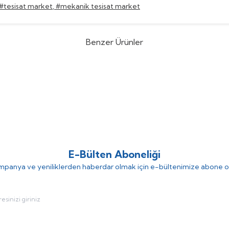
#tesisat market
,
#mekanik tesisat market
Benzer Ürünler
nt
Element FTE 2000A 90° Açılı
Element
%
30
Element FTE 15
Atık Sıvı Seviye Flatör (1 koli : 15 adet
Çalışan Atık Sıvı Seviye Fl
(0)
)
(0)
62.359,59
TL
60.196,8
13
TL
85.995,47
TL
E-Bülten Aboneliği
panya ve yeniliklerden haberdar olmak için e-bültenimize abone o