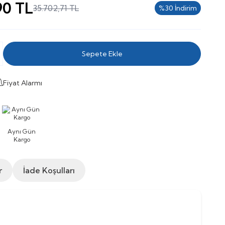
90
TL
35.702,71
TL
%
30
İndirim
Sepete Ekle
Fiyat Alarmı
Aynı Gün
Kargo
r
İade Koşulları