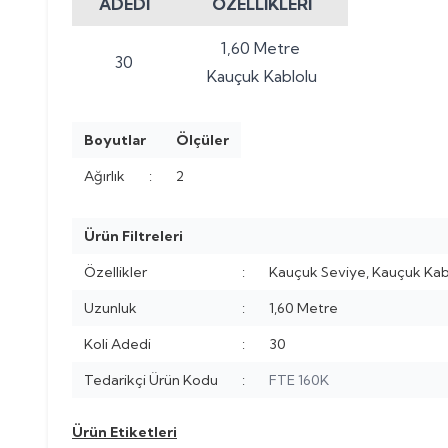
ADEDİ
ÖZELLİKLERİ
1,60 Metre
30
Kauçuk Kablolu
Boyutlar
Ölçüler
Ağırlık
:
2
Ürün Filtreleri
Özellikler
:
Kauçuk Seviye, Kauçuk Kab
Uzunluk
:
1,60 Metre
Koli Adedi
:
30
Tedarikçi Ürün Kodu
:
FTE 160K
Ürün Etiketleri