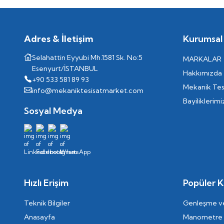
Adres & İletişim
Kurumsal
Selahattin Eyyubi Mh.1581 Sk. No:5
MARKALAR
Esenyurt/İSTANBUL
Hakkımızda
+90 533 581 89 93
Mekanik Tes
info@mekaniktesisatmarket.com
Bayiliklerimi
Sosyal Medya
Hızlı Erişim
Popüler K
Teknik Bilgiler
Genleşme ve
Anasayfa
Manometre