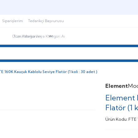
Şimdi sepette,
Aynı gün kargoda!
Siparişlerim
Tedarikçi Başvurusu
ndirimdekiler
İletişim
Blog
 160K Kauçuk Kablolu Seviye Flatör (1 koli : 30 adet )
Element
Mo
Element 
Flatör (1 k
Ürün Kodu:
FTE 