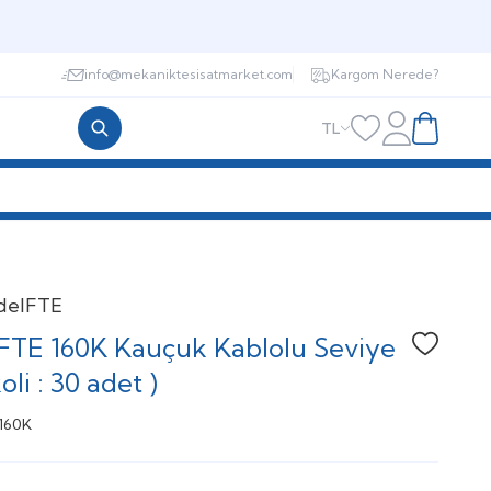
info@mekaniktesisatmarket.com
Kargom Nerede?
TL
Hesabım
Favorilerim
Sepetim
del
FTE
FTE 160K Kauçuk Kablolu Seviye
Favoriye
oli : 30 adet )
160K