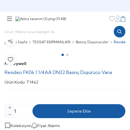
Şimdi sepette,
Aynı gün kargoda!
Favorileri
Hesabı
Sepe
Ana Sayfa
TESİSAT EKİPMANLARI
Basınç Düşürücüler
Resideo 
Paylaş
Favoriye Ekle
Honeywell
Resideo FK06 1 1/4AA DN32 Basınç Düşürücü Vana
Ürün Kodu:
T1462
Sepete Ekle
Koleksiyon
Fiyat Alarmı