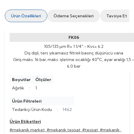
Ürün Özellikleri
Ödeme Seçenekleri
Tavsiye Et
FK06
105/135 µm R= 1 1/4" - Kvs= 6.2
Dış dişli, ters yıkamasız filtreli basınç düşürücü vana
Giriş maks. 16 bar, maks. işletme sıcaklığı 40°C, ayar aralığı 1,5 
6.0 bar
Boyutlar
Ölçüler
Ağırlık
:
1
Ürün Filtreleri
Tedarikçi Ürün Kodu
:
1462
Ürün Etiketleri
#mekanik market
,
#mekanik tesisat
,
#tesisat
,
#mekanik
,