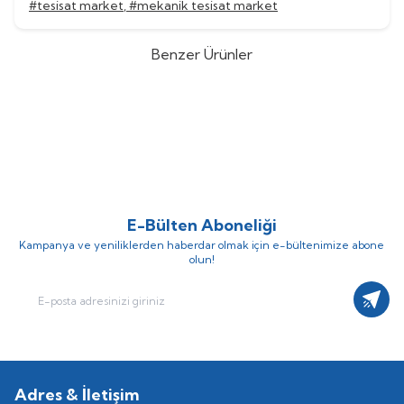
#tesisat market
,
#mekanik tesisat market
Benzer Ürünler
Honeywell
Resideo D06FI 2B
Honeywell
Resideo HS10S 2AA
%
38
%
38
DN50 Basınç Düşürücü Vana
DN50 100 Micron Basınç
(0)
(0)
Düşürücü Filtre
35.683,89
TL
32.342,18
TL
57.554,65
TL
52.164,80
TL
E-Bülten Aboneliği
Kampanya ve yeniliklerden haberdar olmak için e-bültenimize abone
olun!
Kayıt
Adres & İletişim