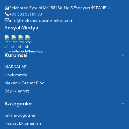
Selahattin Eyyubi Mh.1581 Sk. No:5 Esenyurt/İSTANBUL
+90 533 581 89 93
info@mekaniktesisatmarket.com
Sosyal Medya
Kurumsal
MARKALAR
Hakkımızda
Mekanik Tesisat Blog
Bayiliklerimiz
Kategoriler
Isıtma/Soğutma
Tesisat Ekipmanları