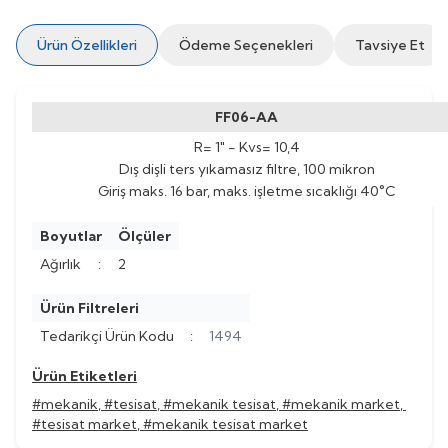
Ürün Özellikleri
Ödeme Seçenekleri
Tavsiye Et
FF06-AA
R= 1" - Kvs= 10,4
Dış dişli ters yıkamasız filtre, 100 mikron
Giriş maks. 16 bar, maks. işletme sıcaklığı 40°C
Boyutlar
Ölçüler
Ağırlık
:
2
Ürün Filtreleri
Tedarikçi Ürün Kodu
:
1494
Ürün Etiketleri
#mekanik
,
#tesisat
,
#mekanik tesisat
,
#mekanik market
,
#tesisat market
,
#mekanik tesisat market