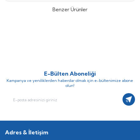
Benzer Ürünler
Honeywell
Resideo F78TS-100FA
Honeywell
Resideo F78TS-80FA
%
38
%
38
Ters Yıkamalı Flanşlı Su Filtresi
Ters Yıkamalı Flanşlı Su Filtresi
(0)
(0)
251.093,51
TL
223.968,81
TL
155.677,97
TL
138.860,68
TL
E-Bülten Aboneliği
Kampanya ve yeniliklerden haberdar olmak için e-bültenimize abone
olun!
Kayıt
Adres & İletişim