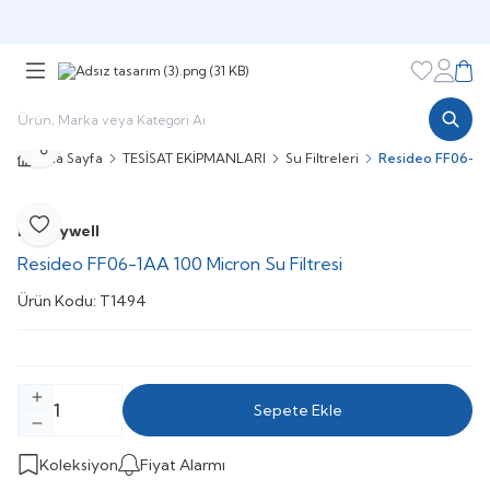
Şimdi sepette,
Aynı gün kargoda!
Favorileri
Hesabı
Sepe
Paylaş
Ana Sayfa
TESİSAT EKİPMANLARI
Su Filtreleri
Resideo FF06-1AA
Honeywell
Favoriye Ekle
Resideo FF06-1AA 100 Micron Su Filtresi
Ürün Kodu:
T1494
Sepete Ekle
Koleksiyon
Fiyat Alarmı