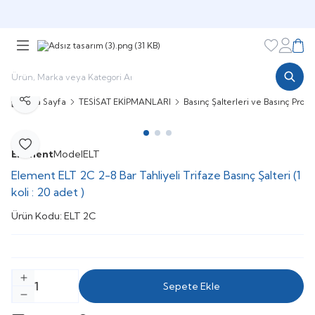
Şimdi sepette,
Aynı gün kargoda!
Favorileri
Hesabı
Sepe
Ana Sayfa
TESİSAT EKİPMANLARI
Basınç Şalterleri ve Basınç Proses
Paylaş
Favoriye Ekle
Element
Model
ELT
Element ELT 2C 2-8 Bar Tahliyeli Trifaze Basınç Şalteri (1
koli : 20 adet )
Ürün Kodu:
ELT 2C
Sepete Ekle