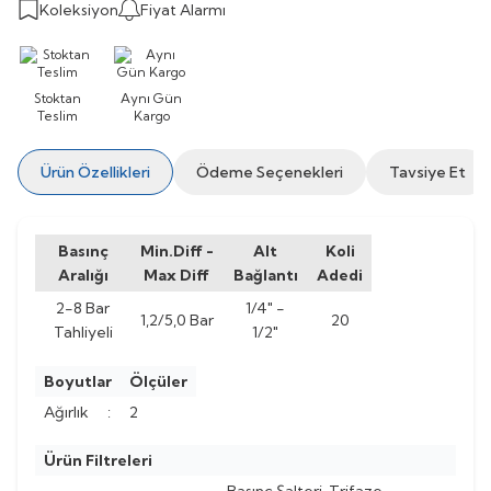
Koleksiyon
Fiyat Alarmı
Stoktan
Aynı Gün
Teslim
Kargo
Ürün Özellikleri
Ödeme Seçenekleri
Tavsiye Et
Basınç
Min.Diff -
Alt
Koli
Aralığı
Max Diff
Bağlantı
Adedi
2-8 Bar
1/4" -
1,2/5,0 Bar
20
Tahliyeli
1/2"
Boyutlar
Ölçüler
Ağırlık
:
2
Ürün Filtreleri