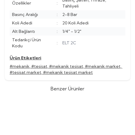
Basınç Şalteri, Trifaze,
Özellikler
:
Tahliyeli
Basınç Aralığı
:
2-8 Bar
Koli Adedi
:
20 Koli Adedi
Alt Bağlantı
:
1/4" - 1/2"
Tedarikçi Ürün
:
ELT 2C
Kodu
Ürün Etiketleri
#mekanik
,
#tesisat
,
#mekanik tesisat
,
#mekanik market
,
#tesisat market
,
#mekanik tesisat market
Benzer Ürünler
Element
Element ELT 38 5/50
Element
Element ELT 37 5/28
%
30
%
30
Bar Prosestat 1/4''S (1 koli : 40 adet
Bar Prosestat (1 koli : 40 adet )
(0)
(0)
)
204.300,54
TL
143.010,38
TL
88.240,45
TL
126.057,78
TL