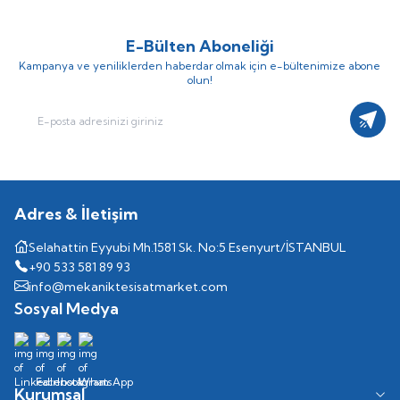
E-Bülten Aboneliği
Kampanya ve yeniliklerden haberdar olmak için e-bültenimize abone
olun!
Kayıt
Adres & İletişim
Selahattin Eyyubi Mh.1581 Sk. No:5 Esenyurt/İSTANBUL
+90 533 581 89 93
info@mekaniktesisatmarket.com
Sosyal Medya
Kurumsal