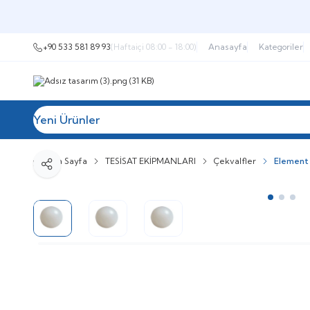
+90 533 581 89 93
(Haftaiçi 08:00 - 18:00)
Anasayfa
Kategoriler
Yeni Ürünler
Tüm Kategoriler
Müşteri Hizmetleri
İ
Ana Sayfa
TESİSAT EKİPMANLARI
Çekvalfler
Element
Paylaş