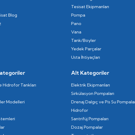
Tesisat Ekipmanları
isat Blog
Pompa
z
Pano
Vana
Tank/Boyler
Yedek Parçalar
Usta İhtiyaçları
ategoriler
Alt Kategoriler
 Hidrofor Tankları
Elektrik Ekipmanları
Sirkülasyon Pompaları
er Modelleri
Drenaj Dalgıç ve Pis Su Pompalar
Hidrofor
stemleri
Santrifüj Pompaları
lar
Dozaj Pompalar