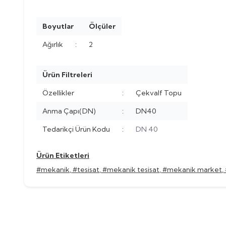
Boyutlar
Ölçüler
Ağırlık
:
2
Ürün Filtreleri
Özellikler
:
Çekvalf Topu
Anma Çapı(DN)
:
DN40
Tedarikçi Ürün Kodu
:
DN 40
Ürün Etiketleri
#mekanik
,
#tesisat
,
#mekanik tesisat
,
#mekanik market
,