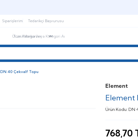
Şimdi sepette,
Aynı gün kargoda!
Siparişlerim
Tedarikçi Başvurusu
ndirimdekiler
İletişim
Blog
 DN 40 Çekvalf Topu
Element
Element 
Ürün Kodu:
DN 
768,70