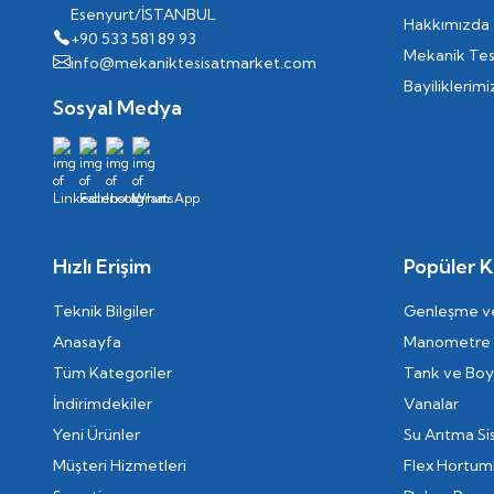
Esenyurt/İSTANBUL
Hakkımızda
+90 533 581 89 93
Mekanik Tes
info@mekaniktesisatmarket.com
Bayiliklerimi
Sosyal Medya
Hızlı Erişim
Popüler K
Teknik Bilgiler
Genleşme ve
Anasayfa
Manometre
Tüm Kategoriler
Tank ve Boyl
İndirimdekiler
Vanalar
Yeni Ürünler
Su Arıtma Si
Müşteri Hizmetleri
Flex Hortum