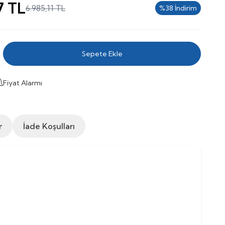
7
TL
6.985,11
TL
%
38
İndirim
Sepete Ekle
Fiyat Alarmı
r
İade Koşulları