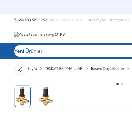
+90 533 581 89 93
(Haftaiçi 08:00 - 18:00)
Anasayfa
Kategoriler
Yeni Ürünler
Tüm Kategoriler
Müşteri Hizmetleri
İ
Ana Sayfa
TESİSAT EKİPMANLARI
Basınç Düşürücüler
Paylaş