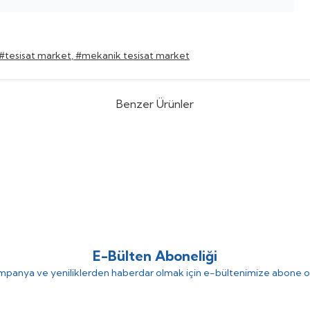
#tesisat market
,
#mekanik tesisat market
Benzer Ürünler
ell
Resideo HS10S 2AA DN50 100
Honeywell
%
38
Resideo HS1
Basınç Düşürücü Filtre
100 Micron Basınç Düşürü
(0)
(0)
32.342,18
TL
31.217,3
80
TL
50.350,60
TL
E-Bülten Aboneliği
panya ve yeniliklerden haberdar olmak için e-bültenimize abone o