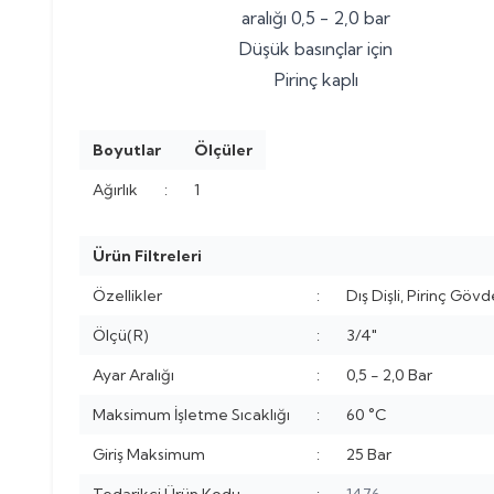
aralığı 0,5 - 2,0 bar
Düşük basınçlar için
Pirinç kaplı
Boyutlar
Ölçüler
Ağırlık
:
1
Ürün Filtreleri
Özellikler
:
Dış Dişli, Pirinç Göv
Ölçü(R)
:
3/4"
Ayar Aralığı
:
0,5 - 2,0 Bar
Maksimum İşletme Sıcaklığı
:
60 °C
Giriş Maksimum
:
25 Bar