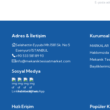
Adres & İletişim
Kurumsal
Selahattin Eyyubi Mh.1581 Sk. No:5
MARKALAR
Esenyurt/İSTANBUL
Hakkımızda
+90 533 581 89 93
Mekanik Tes
info@mekaniktesisatmarket.com
Bayiliklerimi
Sosyal Medya
Hızlı Erişim
Popüler K