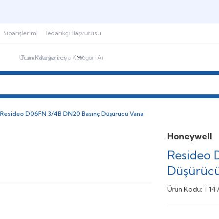
Şimdi sepette,
Aynı gün kargoda!
Siparişlerim
Tedarikçi Başvurusu
ndirimdekiler
İletişim
Blog
Resideo D06FN 3/4B DN20 Basınç Düşürücü Vana
Honeywell
Resideo 
Düşürüc
Ürün Kodu:
T14