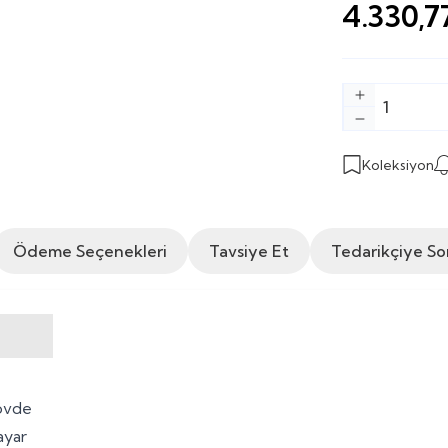
4.330,7
Koleksiyon
Ödeme Seçenekleri
Tavsiye Et
Tedarikçiye So
gövde
ayar