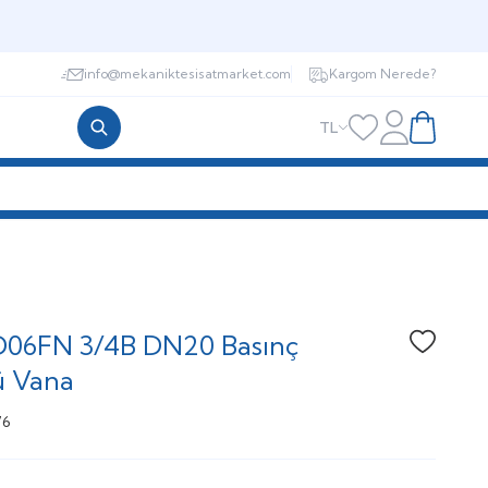
info@mekaniktesisatmarket.com
Kargom Nerede?
TL
Hesabım
Favorilerim
Sepetim
D06FN 3/4B DN20 Basınç
Favoriye
ü Vana
76