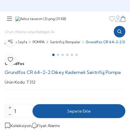
Şimdi sepette,
Aynı gün kargoda!
Favorileri
Hesabı
Sepe
Ana Sayfa
POMPA
Santrifüj Pompalar
Grundfos CR 64-2-2 Dike
Paylaş
Favoriye Ekle
Grundfos
Grundfos CR 64-2-2 Dikey Kademeli Santrifüj Pompa
Ürün Kodu:
T312
Sepete Ekle
Koleksiyon
Fiyat Alarmı