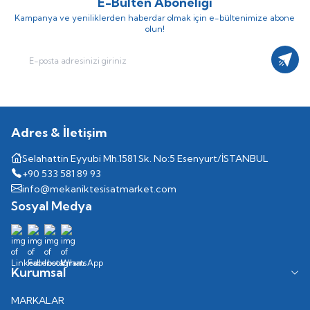
E-Bülten Aboneliği
Kampanya ve yeniliklerden haberdar olmak için e-bültenimize abone
olun!
Kayıt
Adres & İletişim
Selahattin Eyyubi Mh.1581 Sk. No:5 Esenyurt/İSTANBUL
+90 533 581 89 93
info@mekaniktesisatmarket.com
Sosyal Medya
Kurumsal
MARKALAR