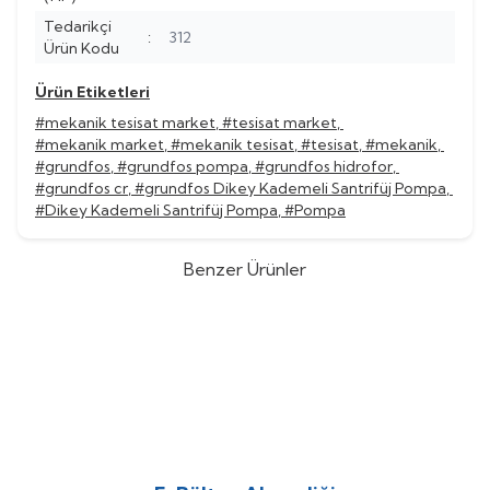
Tedarikçi
:
312
Ürün Kodu
Ürün Etiketleri
#mekanik tesisat market
,
#tesisat market
,
#mekanik market
,
#mekanik tesisat
,
#tesisat
,
#mekanik
,
#grundfos
,
#grundfos pompa
,
#grundfos hidrofor
,
#grundfos cr
,
#grundfos Dikey Kademeli Santrifüj Pompa
,
#Dikey Kademeli Santrifüj Pompa
,
#Pompa
Benzer Ürünler
Grundfos
Grundfos CR 45-13-2
Grundfos
Grundfos CR 45-12
%
52
%
52
Dikey Kademeli Santrifüj Pompa
Dikey Kademeli Santrifüj Pompa
(0)
(0)
1.559.054,92
TL
1.517.574,20
TL
748.346,36
TL
728.435,62
TL