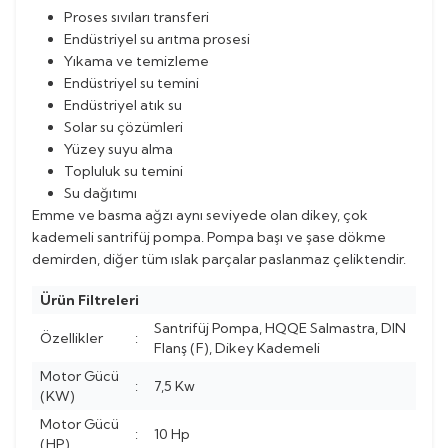
Proses sıvıları transferi
Endüstriyel su arıtma prosesi
Yıkama ve temizleme
Endüstriyel su temini
Endüstriyel atık su
Solar su çözümleri
Yüzey suyu alma
Topluluk su temini
Su dağıtımı
Emme ve basma ağzı aynı seviyede olan dikey, çok
kademeli santrifüj pompa. Pompa başı ve şase dökme
demirden, diğer tüm ıslak parçalar paslanmaz çeliktendir.
Ürün Filtreleri
Santrifüj Pompa, HQQE Salmastra, DIN
Özellikler
:
Flanş (F), Dikey Kademeli
Motor Gücü
:
7,5 Kw
(KW)
Motor Gücü
:
10 Hp
(HP)