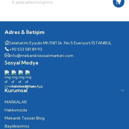
Kayıt
Adres & İletişim
Selahattin Eyyubi Mh.1581 Sk. No:5 Esenyurt/İSTANBUL
+90 533 581 89 93
info@mekaniktesisatmarket.com
Sosyal Medya
Kurumsal
MARKALAR
Hakkımızda
Mekanik Tesisat Blog
Bayiliklerimiz