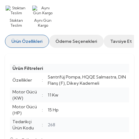
Stoktan
Aynı Gün
Teslim
Kargo
Ürün Özellikleri
Ödeme Seçenekleri
Tavsiye Et
Ürün Filtreleri
Santrifüj Pompa, HQQE Salmastra, DIN
Özellikler
:
Flanş (F), Dikey Kademeli
Motor Gücü
:
11 Kw
(KW)
Motor Gücü
:
15 Hp
(HP)
Tedarikçi
:
268
Ürün Kodu