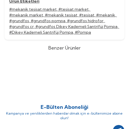
Ürün Etiketleri
#mekanik tesisat market
,
#tesisat market
,
#mekanik market
,
#mekanik tesisat
,
#tesisat
,
#mekanik
,
#grundfos
,
#grundfos pompa
,
#grundfos hidrofor
,
#grundfos cr
,
#grundfos Dikey Kademeli Santrifüj Pompa
,
#Dikey Kademeli Santrifüj Pompa
,
#Pompa
Benzer Ürünler
Grundfos
Grundfos CR 45-13-2
Grundfos
Grundfos CR 45-12
%
52
%
52
Dikey Kademeli Santrifüj Pompa
Dikey Kademeli Santrifüj Pompa
(0)
(0)
1.560.782,60
TL
1.519.255,92
TL
749.175,65
TL
729.242,84
TL
E-Bülten Aboneliği
Kampanya ve yeniliklerden haberdar olmak için e-bültenimize abone
olun!