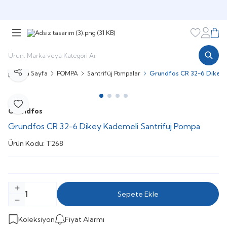
Şimdi sepette,
Aynı gün kargoda!
Favorileri
Hesabı
Sepe
Ana Sayfa
POMPA
Santrifüj Pompalar
Grundfos CR 32-6 Dikey 
Paylaş
Favoriye Ekle
Grundfos
Grundfos CR 32-6 Dikey Kademeli Santrifüj Pompa
Ürün Kodu:
T268
Sepete Ekle
Koleksiyon
Fiyat Alarmı