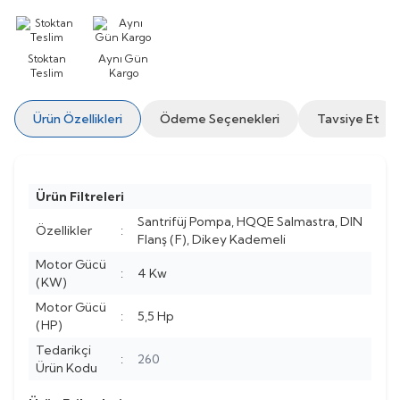
Stoktan
Aynı Gün
Teslim
Kargo
Ürün Özellikleri
Ödeme Seçenekleri
Tavsiye Et
Ürün Filtreleri
Santrifüj Pompa, HQQE Salmastra, DIN
Özellikler
:
Flanş (F), Dikey Kademeli
Motor Gücü
:
4 Kw
(KW)
Motor Gücü
:
5,5 Hp
(HP)
Tedarikçi
:
260
Ürün Kodu