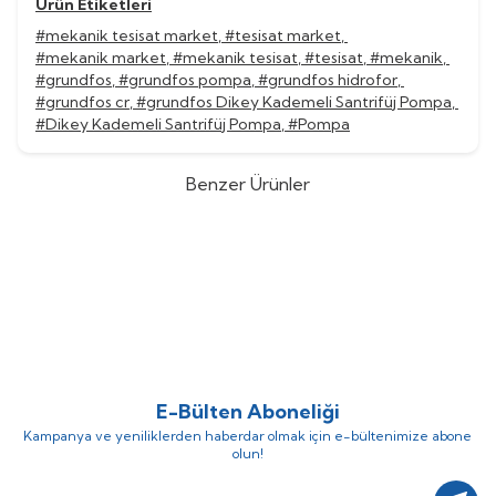
Ürün Etiketleri
#mekanik tesisat market
,
#tesisat market
,
#mekanik market
,
#mekanik tesisat
,
#tesisat
,
#mekanik
,
#grundfos
,
#grundfos pompa
,
#grundfos hidrofor
,
#grundfos cr
,
#grundfos Dikey Kademeli Santrifüj Pompa
,
#Dikey Kademeli Santrifüj Pompa
,
#Pompa
Benzer Ürünler
Grundfos
Grundfos CR 45-13-2
Grundfos
Grundfos CR 45-12
%
52
%
52
Dikey Kademeli Santrifüj Pompa
Dikey Kademeli Santrifüj Pompa
(0)
(0)
1.560.782,60
TL
1.519.255,92
TL
749.175,65
TL
729.242,84
TL
E-Bülten Aboneliği
Kampanya ve yeniliklerden haberdar olmak için e-bültenimize abone
olun!