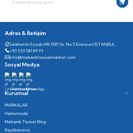
Kayıt
Adres & İletişim
Selahattin Eyyubi Mh.1581 Sk. No:5 Esenyurt/İSTANBUL
+90 533 581 89 93
info@mekaniktesisatmarket.com
Sosyal Medya
Kurumsal
MARKALAR
Hakkımızda
Mekanik Tesisat Blog
Bayiliklerimiz