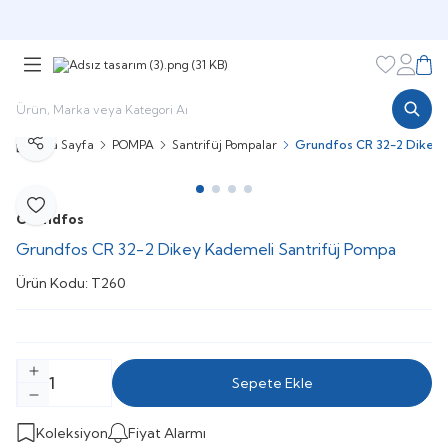
Şimdi sepette,
Aynı gün kargoda!
Favorileri
Hesabı
Sepe
Ana Sayfa
POMPA
Santrifüj Pompalar
Grundfos CR 32-2 Dikey 
Paylaş
Favoriye Ekle
Grundfos
Grundfos CR 32-2 Dikey Kademeli Santrifüj Pompa
Ürün Kodu:
T260
Sepete Ekle
Koleksiyon
Fiyat Alarmı