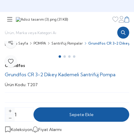
Şimdi sepette,
Aynı gün kargoda!
Favorileri
Hesabı
Sepe
Ana Sayfa
POMPA
Santrifüj Pompalar
Grundfos CR 3-2 Dikey K
Paylaş
Favoriye Ekle
Grundfos
Grundfos CR 3-2 Dikey Kademeli Santrifüj Pompa
Ürün Kodu:
T207
Sepete Ekle
Koleksiyon
Fiyat Alarmı