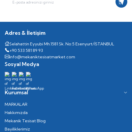
Kayıt
Adres & İletişim
Selahattin Eyyubi Mh.1581 Sk. No:5 Esenyurt/İSTANBUL
+90 533 581 89 93
info@mekaniktesisatmarket.com
Sosyal Medya
Kurumsal
MARKALAR
Hakkımızda
Mekanik Tesisat Blog
Bayiliklerimiz