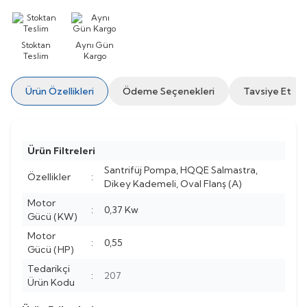
Stoktan
Aynı Gün
Teslim
Kargo
Ürün Özellikleri
Ödeme Seçenekleri
Tavsiye Et
Ürün Filtreleri
Santrifüj Pompa, HQQE Salmastra,
Özellikler
:
Dikey Kademeli, Oval Flanş (A)
Motor
:
0,37 Kw
Gücü (KW)
Motor
:
0,55
Gücü (HP)
Tedarikçi
:
207
Ürün Kodu