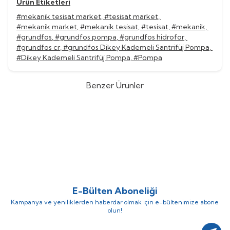
Ürün Etiketleri
#mekanik tesisat market
,
#tesisat market
,
#mekanik market
,
#mekanik tesisat
,
#tesisat
,
#mekanik
,
#grundfos
,
#grundfos pompa
,
#grundfos hidrofor
,
#grundfos cr
,
#grundfos Dikey Kademeli Santrifüj Pompa
,
#Dikey Kademeli Santrifüj Pompa
,
#Pompa
Benzer Ürünler
Grundfos
Grundfos CR 45-13-2
Grundfos
Grundfos CR 45-12
%
52
%
52
Dikey Kademeli Santrifüj Pompa
Dikey Kademeli Santrifüj Pompa
(0)
(0)
1.559.054,92
TL
1.517.574,20
TL
748.346,36
TL
728.435,62
TL
E-Bülten Aboneliği
Kampanya ve yeniliklerden haberdar olmak için e-bültenimize abone
olun!