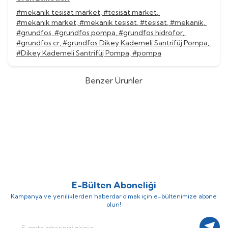
#mekanik tesisat market
,
#tesisat market
,
#mekanik market
,
#mekanik tesisat
,
#tesisat
,
#mekanik
,
#grundfos
,
#grundfos pompa
,
#grundfos hidrofor
,
#grundfos cr
,
#grundfos Dikey Kademeli Santrifüj Pompa
,
#Dikey Kademeli Santrifüj Pompa
,
#pompa
Benzer Ürünler
Grundfos
Grundfos CR 45-13-2
Grundfos
Grundfos CR 45-12
%
52
%
52
Dikey Kademeli Santrifüj Pompa
Dikey Kademeli Santrifüj Pompa
(0)
(0)
1.560.782,60
TL
1.519.255,92
TL
749.175,65
TL
729.242,84
TL
E-Bülten Aboneliği
Kampanya ve yeniliklerden haberdar olmak için e-bültenimize abone
olun!