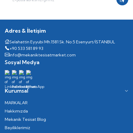
Kayıt
Adres & İletişim
Selahattin Eyyubi Mh.1581 Sk. No:5 Esenyurt/İSTANBUL
+90 533 581 89 93
info@mekaniktesisatmarket.com
Sosyal Medya
Kurumsal
MARKALAR
Hakkımızda
Mekanik Tesisat Blog
Bayiliklerimiz