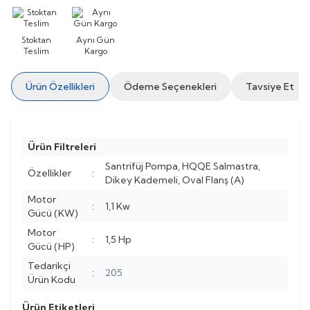
Stoktan
Aynı Gün
Teslim
Kargo
Ürün Özellikleri
Ödeme Seçenekleri
Tavsiye Et
Ürün Filtreleri
Santrifüj Pompa, HQQE Salmastra,
Özellikler
:
Dikey Kademeli, Oval Flanş (A)
Motor
:
1,1 Kw
Gücü (KW)
Motor
:
1,5 Hp
Gücü (HP)
Tedarikçi
:
205
Ürün Kodu
Ürün Etiketleri