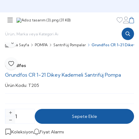
Şimdi sepette,
Aynı gün kargoda!
Favorileri
Hesabı
Sepe
Paylaş
Ana Sayfa
POMPA
Santrifüj Pompalar
Grundfos CR 1-21 Dikey K
Grundfos
Favoriye Ekle
Grundfos CR 1-21 Dikey Kademeli Santrifüj Pompa
Ürün Kodu:
T205
Sepete Ekle
Koleksiyon
Fiyat Alarmı