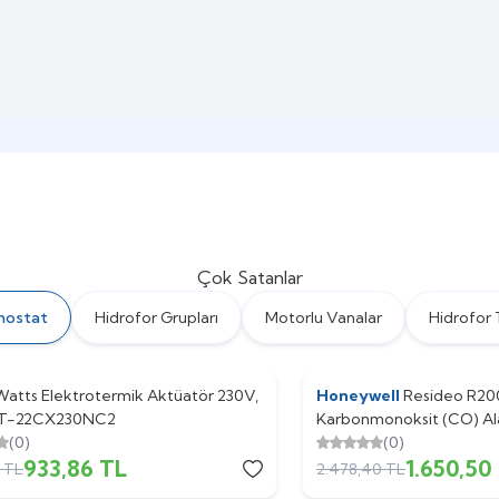
Çok Satanlar
mostat
Hidrofor Grupları
Motorlu Vanalar
Hidrofor 
Watts Elektrotermik Aktüatör 230V,
Honeywell
%
33
Resideo R2
T-22CX230NC2
Karbonmonoksit (CO) Al
(0)
(0)
933,86
TL
1.650,50
TL
2.478,40
TL