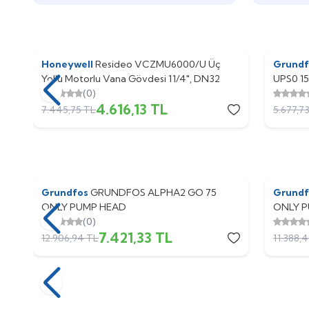
Honeywell
%
Yeni
38
Resideo VCZMU6000/U Üç
Grund
%
Yeni
40
Yollu Motorlu Vana Gövdesi 11/4", DN32
UPS0 1
(0)
4.616,13
TL
7.445,75
TL
5.677,7
Grundfos
%
Yeni
43
GRUNDFOS ALPHA2 GO 75
Grund
%
Yeni
42
ONLY PUMP HEAD
ONLY 
(0)
7.421,33
TL
12.906,94
TL
11.388,