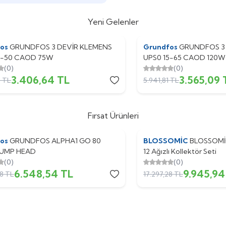
Yeni Gelenler
fos
GRUNDFOS 3 DEVİR KLEMENS
Grundfos
%
Yeni
40
GRUNDFOS 3
5-50 CAOD 75W
UPS0 15-65 CAOD 120W
(0)
(0)
3.406,64
TL
3.565,09
3
TL
5.941,81
TL
Fırsat Ürünleri
fos
GRUNDFOS ALPHA1 GO 80
BLOSSOMİC
%
Yeni
43
BLOSSOMİC
PUMP HEAD
12 Ağızlı Kollektör Seti
(0)
(0)
6.548,54
TL
9.945,94
48
TL
17.297,28
TL