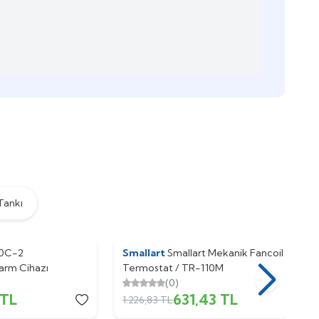
Tankı
00C-2
Smallart
%
49
Smallart Mekanik Fancoil
arm Cihazı
Termostat / TR-110M
(0)
TL
631,43
TL
1.226,83
TL