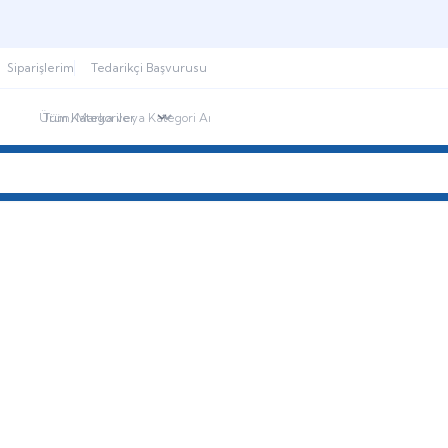
Şimdi sepette,
Aynı gün kargoda!
Siparişlerim
Tedarikçi Başvurusu
ndirimdekiler
İletişim
Blog
HİDROFOR
KAZAN