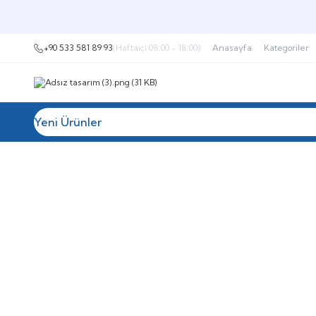
+90 533 581 89 93
(Haftaiçi 08:00 - 18:00)
Anasayfa
Kategoriler
Yeni Ürünler
Tüm Kategoriler
Müşteri Hizmetleri
İ
SİRKÜLASYON POMPALARI
BOYLER