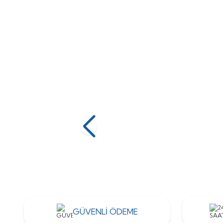
Devamını Oku
Kodsan
Pakkens
GÜVENLİ ÖDEME