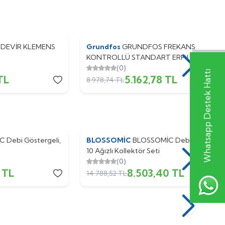
 DEVİR KLEMENS
Grundfos
%
Yeni
43
GRUNDFOS FREKANS
KONTROLLÜ STANDART ERP UPM4/UP
15-70 130MM 56W
(0)
Whatsapp Destek Hattı
TL
5.162,78
TL
8.978,74
TL
 Debi Göstergeli,
BLOSSOMİC
%
Yeni
43
BLOSSOMİC Debi Göstergel
10 Ağızlı Kollektör Seti
(0)
TL
8.503,40
TL
14.788,52
TL