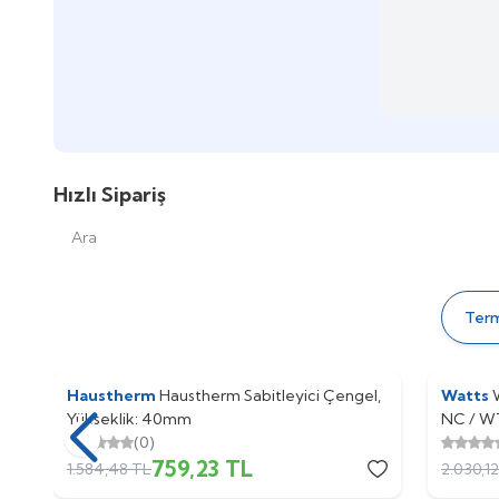
Hızlı Sipariş
Ara
Ter
Haustherm
%
Yeni
52
Haustherm Sabitleyici Çengel,
Watts
%
54
Yükseklik: 40mm
NC / W
(0)
759,23
TL
1.584,48
TL
2.030,12