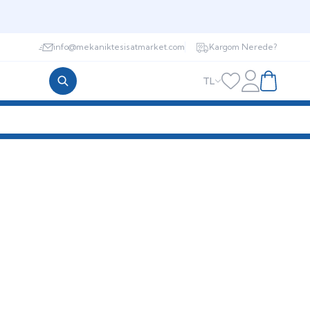
info@mekaniktesisatmarket.com
Kargom Nerede?
TL
Hesabım
Favorilerim
Sepetim
MEMBRANLAR
GENLEŞME TANKI