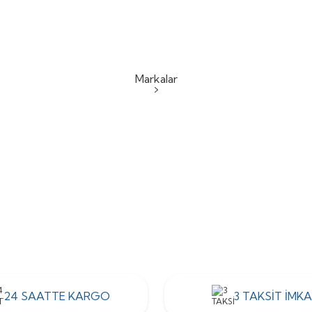
Devamını Oku
Markalar
Duyar
Resideo
24 SAATTE KARGO
3 TAKSİT İMKA