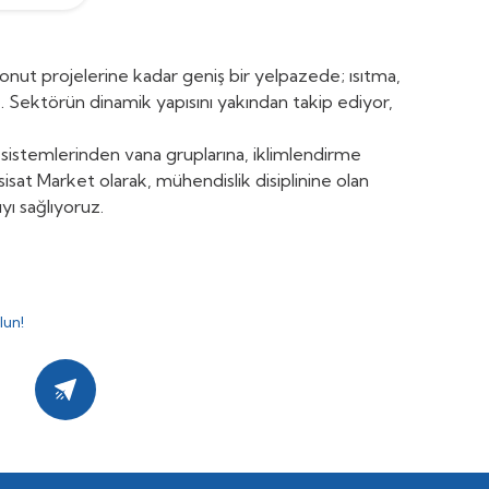
konut projelerine kadar geniş bir yelpazede; ısıtma,
z. Sektörün dinamik yapısını yakından takip ediyor,
 sistemlerinden vana gruplarına, iklimlendirme
at Market olarak, mühendislik disiplinine olan
yı sağlıyoruz.
lun!
Kayıt Ol