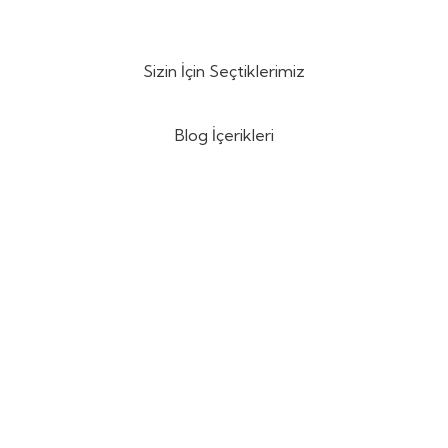
Sizin İçin Seçtiklerimiz
Blog İçerikleri
syon Tankı Nedir?
Su Transfer Pompası Nedi
syon tankı; ısıtma ve soğutma
Su transfer pompası; suyu
erinde hazırlanan sıcak veya
alıp başka bir noktaya ak
uyun, ısı kaybını minimuma
boşaltmak veya devirdai
ek depolanmasını sağlayan yüksek
amacıyla kullanılan en te
nlu bir basınçlı kaptır.
ekipmandır.