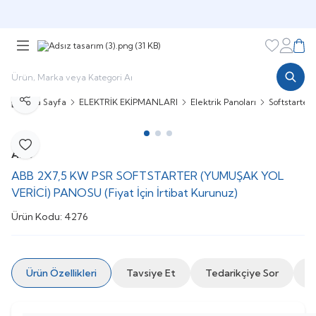
Şimdi sepette,
Aynı gün kargoda!
Favorileri
Hesabı
Sepe
Ana Sayfa
ELEKTRİK EKİPMANLARI
Elektrik Panoları
Softstarter
Paylaş
Favoriye Ekle
ABB
ABB 2X7,5 KW PSR SOFTSTARTER (YUMUŞAK YOL
VERİCİ) PANOSU (Fiyat İçin İrtibat Kurunuz)
Ürün Kodu:
4276
Ürün Özellikleri
Tavsiye Et
Tedarikçiye Sor
İ