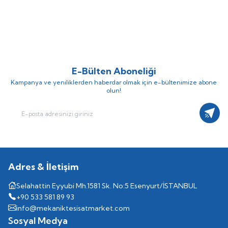
ABB
ABB 3X37 KW PSTX
ABB
ABB 3X30 KW PSTX
SOFTSTARTER (YUMUŞAK YOL
SOFTSTARTER (YUMUŞAK YOL
(0)
(0)
VERİCİ) PANOSU (Fiyat İçin İrtibat
VERİCİ) PANOSU (Fiyat İçin İrtibat
Kurunuz)
Kurunuz)
E-Bülten Aboneliği
Kampanya ve yeniliklerden haberdar olmak için e-bültenimize abone
olun!
Kayıt
Adres & İletişim
Selahattin Eyyubi Mh.1581 Sk. No:5 Esenyurt/İSTANBUL
+90 533 581 89 93
info@mekaniktesisatmarket.com
Sosyal Medya