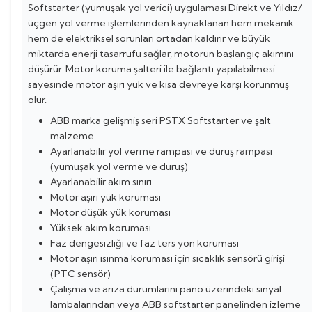
Softstarter (yumuşak yol verici) uygulaması Direkt ve Yıldız/
üçgen yol verme işlemlerinden kaynaklanan hem mekanik
hem de elektriksel sorunları ortadan kaldırır ve büyük
miktarda enerji tasarrufu sağlar, motorun başlangıç akımını
düşürür. Motor koruma şalteri ile bağlantı yapılabilmesi
sayesinde motor aşırı yük ve kısa devreye karşı korunmuş
olur.
ABB marka gelişmiş seri PSTX Softstarter ve şalt
malzeme
Ayarlanabilir yol verme rampası ve duruş rampası
(yumuşak yol verme ve duruş)
Ayarlanabilir akım sınırı
Motor aşırı yük koruması
Motor düşük yük koruması
Yüksek akım koruması
Faz dengesizliği ve faz ters yön koruması
Motor aşırı ısınma koruması için sıcaklık sensörü girişi
(PTC sensör)
Çalışma ve arıza durumlarını pano üzerindeki sinyal
lambalarından veya ABB softstarter panelinden izleme