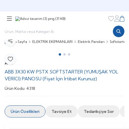
Şimdi sepette,
Aynı gün kargoda!
Favorileri
Hesabı
Sepe
Ana Sayfa
ELEKTRİK EKİPMANLARI
Elektrik Panoları
Softstarter
Paylaş
Favoriye Ekle
ABB
ABB 3X30 KW PSTX SOFTSTARTER (YUMUŞAK YOL
VERİCİ) PANOSU (Fiyat İçin İrtibat Kurunuz)
Ürün Kodu:
4318
Ürün Özellikleri
Tavsiye Et
Tedarikçiye Sor
İ