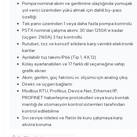
Pompa nominal akım ve gerilimine ulaştığında yumuşak
yol verici üzerinden yükü almak için dahili by-pass
özelliği
Tek pano üzerinden 1 veya daha fazla pompa kontrolü
PSTX nominal çalışma akımı: 30’dan 1250A’e kadar
(üçgen: 2160A) 3 faz kontrollü
Rutubet, toz ve korozif etkilere karşı vernikli elektronik
kartlar
Ayrılabilir tuş takımı IP66 (Tip 1, 4X,12)
Kolay ayarlanabilen ve 17 farklı dil seçeneğine sahip
grafik ekran
Akım, gerilim, güç faktörü vs. ölçümü için analog çıkış
Direkt ve üçgen bağlantı
Modbus RTU, Profibus, Device Net, Ethernet/IP,
PROFINET haberleşme protokolleri veya kuru kontak
mantığı ile otomasyon kontrol sistemleri tarafından
kontrol edilebilme
Sıvı seviye rölelesi ve flatör ile kuru çalışmaya karşı
ekstra koruma