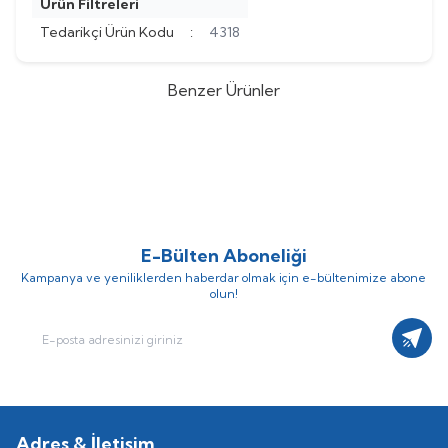
Ürün Filtreleri
Tedarikçi Ürün Kodu
:
4318
Benzer Ürünler
ABB
ABB 3X37 KW PSTX
ABB
ABB 3X22 KW PSTX
SOFTSTARTER (YUMUŞAK YOL
SOFTSTARTER (YUMUŞAK YOL
(0)
(0)
VERİCİ) PANOSU (Fiyat İçin İrtibat
VERİCİ) PANOSU (Fiyat İçin İrtibat
Kurunuz)
Kurunuz)
E-Bülten Aboneliği
Kampanya ve yeniliklerden haberdar olmak için e-bültenimize abone
olun!
Kayıt
Adres & İletişim