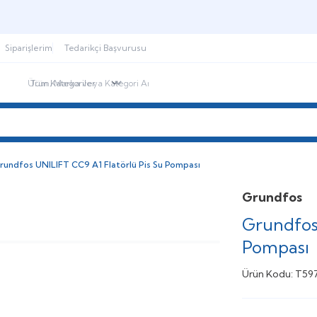
Şimdi sepette,
Aynı gün kargoda!
Siparişlerim
Tedarikçi Başvurusu
ndirimdekiler
İletişim
Blog
rundfos UNILIFT CC9 A1 Flatörlü Pis Su Pompası
Grundfos
Grundfos
Pompası
Ürün Kodu:
T59