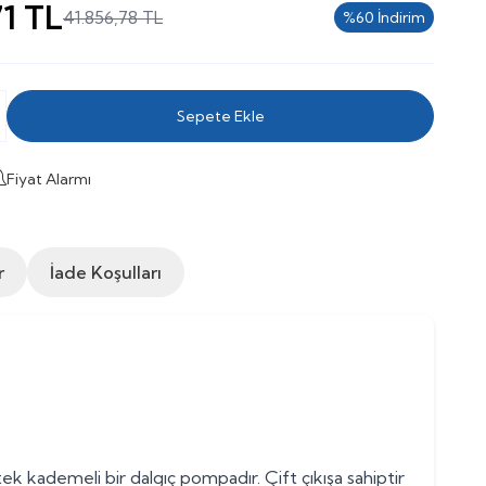
71
TL
41.856,78
TL
%
60
İndirim
Sepete Ekle
Fiyat Alarmı
r
İade Koşulları
ek kademeli bir dalgıç pompadır. Çift çıkışa sahiptir