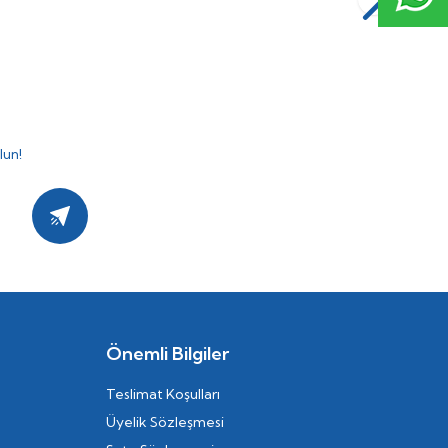
(0)
lun!
Kayıt Ol
Önemli Bilgiler
Teslimat Koşulları
Üyelik Sözleşmesi