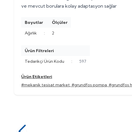
ve mevcut borulara kolay adaptasyon sağlar
Boyutlar
Ölçüler
Ağırlık
:
2
Ürün Filtreleri
Tedarikçi Ürün Kodu
:
597
Ürün Etiketleri
#mekanik tesisat market
,
#grundfos pompa
,
#grundfos h
Grundfos
%
60
Grundfos MDG 40.3.2 3x400V
Grund
%
60
Kompakt Pis Su Pompası
Kompakt