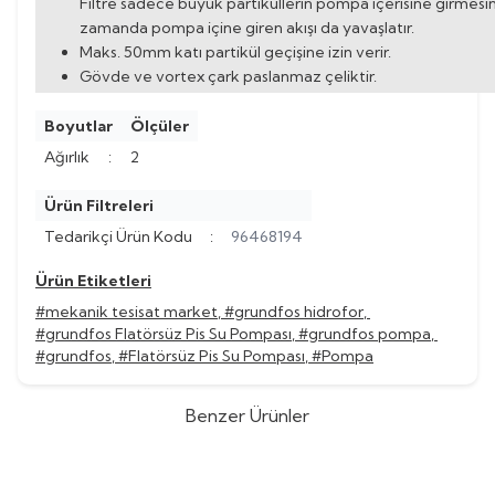
Filtre sadece büyük partiküllerin pompa içerisine girmes
zamanda pompa içine giren akışı da yavaşlatır.
Maks. 50mm katı partikül geçişine izin verir.
Gövde ve vortex çark paslanmaz çeliktir.
Boyutlar
Ölçüler
Ağırlık
:
2
Ürün Filtreleri
Tedarikçi Ürün Kodu
:
96468194
Ürün Etiketleri
#mekanik tesisat market
,
#grundfos hidrofor
,
#grundfos Flatörsüz Pis Su Pompası
,
#grundfos pompa
,
#grundfos
,
#Flatörsüz Pis Su Pompası
,
#Pompa
Benzer Ürünler
Grundfos
Grundfos MDG 40.3.2
Grundfos
Grundfos MDG 31.3.2
%
60
%
60
3x400V Kompakt Pis Su Pompası
3x400V Kompakt Pis Su Pompası