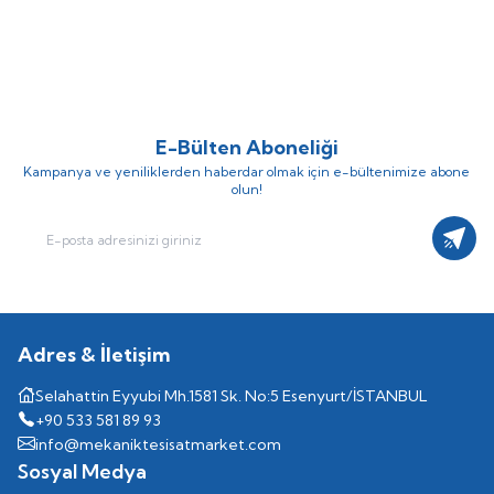
(0)
(0)
E-Bülten Aboneliği
Kampanya ve yeniliklerden haberdar olmak için e-bültenimize abone
olun!
Kayıt
Adres & İletişim
Selahattin Eyyubi Mh.1581 Sk. No:5 Esenyurt/İSTANBUL
+90 533 581 89 93
info@mekaniktesisatmarket.com
Sosyal Medya