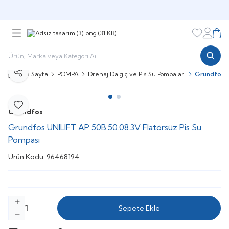
Şimdi sepette,
Aynı gün kargoda!
Favorileri
Hesabı
Sepe
Ana Sayfa
POMPA
Drenaj Dalgıç ve Pis Su Pompaları
Grundfos U
Paylaş
Favoriye Ekle
Grundfos
Grundfos UNILIFT AP 50B.50.08.3V Flatörsüz Pis Su
Pompası
Ürün Kodu:
96468194
Sepete Ekle