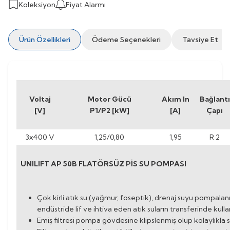
Koleksiyon
Fiyat Alarmı
Ürün Özellikleri
Ödeme Seçenekleri
Tavsiye Et
Voltaj
Motor Gücü
Akım In
Bağlantı
[V]
P1/P2 [kW]
[A]
Çapı
3x400 V
1,25/0,80
1,95
R 2
UNILIFT AP 50B FLATÖRSÜZ PİS SU POMPASI
Çok kirli atık su (yağmur, foseptik), drenaj suyu pompal
endüstride lif ve ihtiva eden atık suların transferinde kullanı
Emiş filtresi pompa gövdesine klipslenmiş olup kolaylıkla 