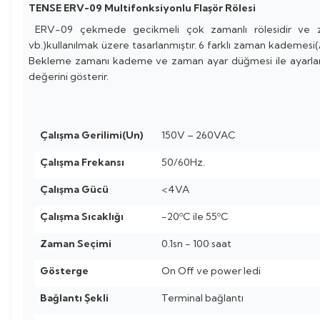
TENSE ERV-09 Multifonksiyonlu Flaşör Rölesi
ERV-09 çekmede gecikmeli çok zamanlı rölesidir ve za
vb.)kullanılmak üzere tasarlanmıştır. 6 farklı zaman kademesi
Bekleme zamanı kademe ve zaman ayar düğmesi ile ayarla
değerini gösterir.
Çalışma Gerilimi(Un)
150V – 260VAC
Çalışma Frekansı
50/60Hz.
Çalışma Gücü
<4VA
Çalışma Sıcaklığı
-20ºC ile 55ºC
Zaman Seçimi
0.1sn - 100 saat
Gösterge
On Off ve power ledi
Bağlantı Şekli
Terminal bağlantı