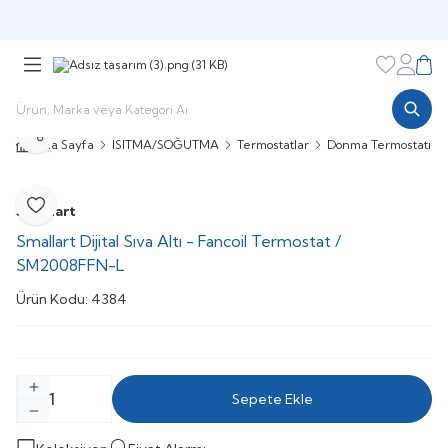
Şimdi sepette,
Aynı gün kargoda!
Favorileri
Hesabı
Sepe
Paylaş
Ana Sayfa
ISITMA/SOĞUTMA
Termostatlar
Donma Termostatı
Smallart
Favoriye Ekle
Smallart Dijital Sıva Altı - Fancoil Termostat /
SM2008FFN-L
Ürün Kodu:
4384
Sepete Ekle