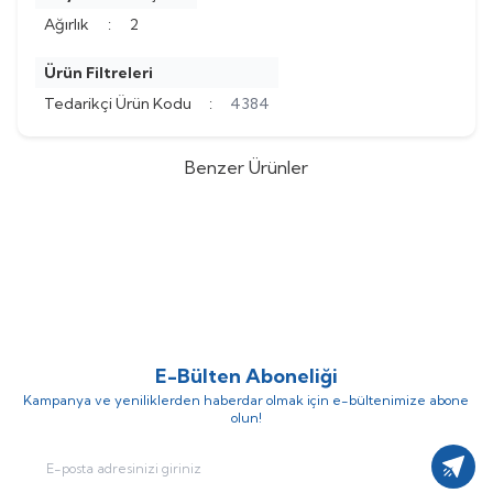
Ağırlık
:
2
Ürün Filtreleri
Tedarikçi Ürün Kodu
:
4384
Benzer Ürünler
Honeywell
Resideo
Honeywell
Resideo DT4 Dijital
%
Yeni
42
%
Yeni
38
Y6H910RW4055 Kablosuz Akıllı
Kablosuz OpenTherm Oda
(0)
(0)
Termostat / Modülasyonlu -
Termostatı - YT43MRFWT30
9.892,06
TL
6.261,06
TL
OpenTherm T6R
17.146,24
TL
10.098,48
TL
E-Bülten Aboneliği
Kampanya ve yeniliklerden haberdar olmak için e-bültenimize abone
olun!
Kayıt