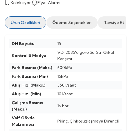
Koleksiyon
Fiyat Alarmı
Ürün Özellikleri
Ödeme Seçenekleri
Tavsiye Et
DN Boyutu
15
VDI 2035'e göre Su, Su-Glikol
Kontrollü Medya
Karışımı
Fark Basıncı (Maks.)
600kPa
Fark Basıncı (Min)
15kPa
Akış Hızı (Maks.)
350 l/saat
Akış Hızı (Min)
10 l/saat
Çalışma Basıncı
16 bar
(Maks.)
Valf Gövde
Pirinç, Çinkosuzlaşmaya Dirençli
Malzemesi