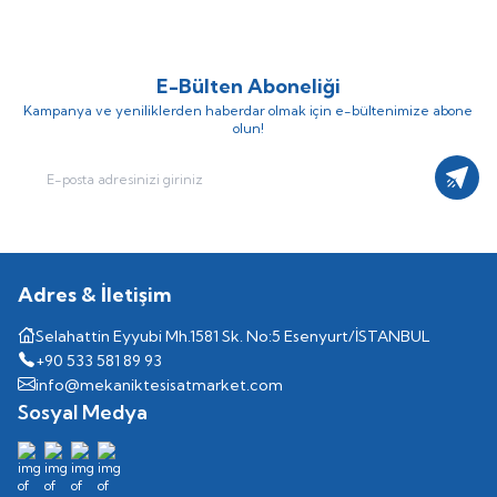
E-Bülten Aboneliği
Kampanya ve yeniliklerden haberdar olmak için e-bültenimize abone
olun!
Kayıt
Adres & İletişim
Selahattin Eyyubi Mh.1581 Sk. No:5 Esenyurt/İSTANBUL
+90 533 581 89 93
info@mekaniktesisatmarket.com
Sosyal Medya