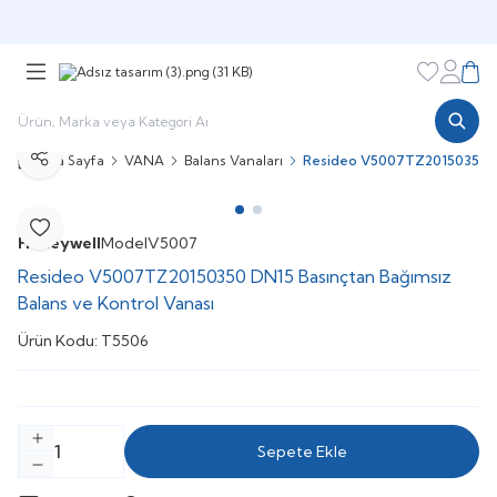
Şimdi sepette,
Aynı gün kargoda!
Favorileri
Hesabı
Sepe
Ana Sayfa
VANA
Balans Vanaları
Resideo V5007TZ20150350 DN1
Paylaş
Favoriye Ekle
Honeywell
Model
V5007
Resideo V5007TZ20150350 DN15 Basınçtan Bağımsız
Balans ve Kontrol Vanası
Ürün Kodu:
T5506
Sepete Ekle