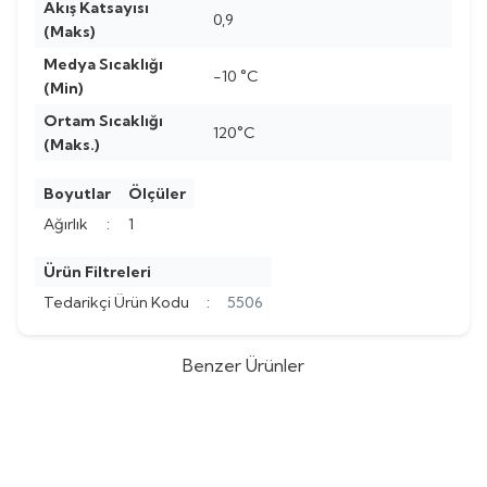
Akış Katsayısı
0,9
(Maks)
Medya Sıcaklığı
-10 °C
(Min)
Ortam Sıcaklığı
120°C
(Maks.)
Boyutlar
Ölçüler
Ağırlık
:
1
Ürün Filtreleri
Tedarikçi Ürün Kodu
:
5506
Benzer Ürünler
Honeywell
ORANSAL KONTROL
Honeywell
DN50 BALANS
%
69
%
71
VANA MOTORU DN50-250
VANASI - VPI050TPL2
(0)
(0)
ARASI - MRP75MAC
13.351,60
TL
6.790,19
TL
43.468,20
TL
23.487,13
TL