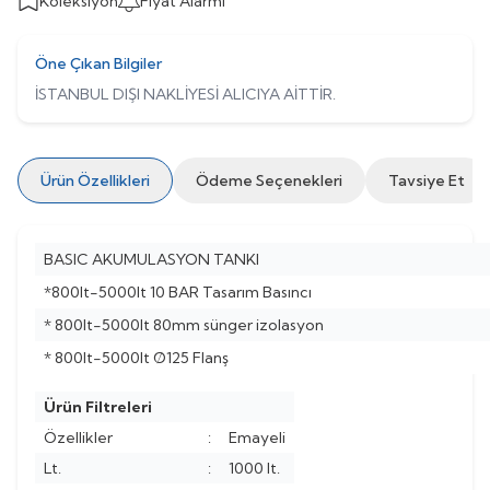
Koleksiyon
Fiyat Alarmı
Öne Çıkan Bilgiler
İSTANBUL DIŞI NAKLİYESİ ALICIYA AİTTİR.
Ürün Özellikleri
Ödeme Seçenekleri
Tavsiye Et
BASIC AKUMULASYON TANKI
*800lt-5000lt 10 BAR Tasarım Basıncı
* 800lt-5000lt 80mm sünger izolasyon
* 800lt-5000lt Ø125 Flanş
Ürün Filtreleri
Özellikler
:
Emayeli
Lt.
:
1000 lt.