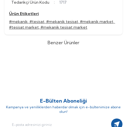
Tedarikçi Ürün Kodu
:
1717
Ürün Etiketleri
#mekanik
,
#tesisat
,
#mekanik tesisat
,
#mekanik market
,
#tesisat market
,
#mekanik tesisat market
Benzer Ürünler
Kodsan
Kodsan KAT-5000-V5
Kodsan
Kodsan KAT-4000-V5
%
28
%
28
PN10 PRO Akümülasyon Tankı
PN10 PRO Akümülasyon Tankı
(0)
(0)
596.491,34
TL
429.473,76
TL
338.118,59
TL
469.609,16
TL
E-Bülten Aboneliği
Kampanya ve yeniliklerden haberdar olmak için e-bültenimize abone
olun!