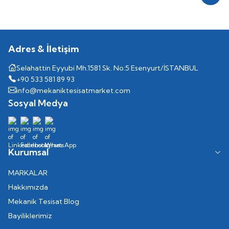
Kayıt
Adres & İletişim
Selahattin Eyyubi Mh.1581 Sk. No:5 Esenyurt/İSTANBUL
+90 533 581 89 93
info@mekaniktesisatmarket.com
Sosyal Medya
Kurumsal
MARKALAR
Hakkımızda
Mekanik Tesisat Blog
Bayiliklerimiz