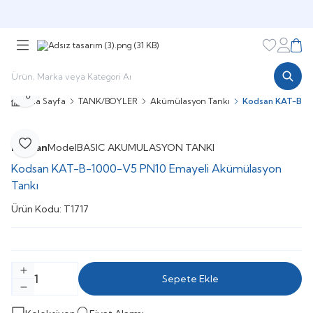
Şimdi sepette,
Aynı gün kargoda!
Favorileri
Hesabı
Sepe
Paylaş
Ana Sayfa
TANK/BOYLER
Akümülasyon Tankı
Kodsan KAT-B-10
Kodsan
Model
BASIC AKUMULASYON TANKI
Favoriye Ekle
Kodsan KAT-B-1000-V5 PN10 Emayeli Akümülasyon
Tankı
Ürün Kodu:
T1717
Sepete Ekle