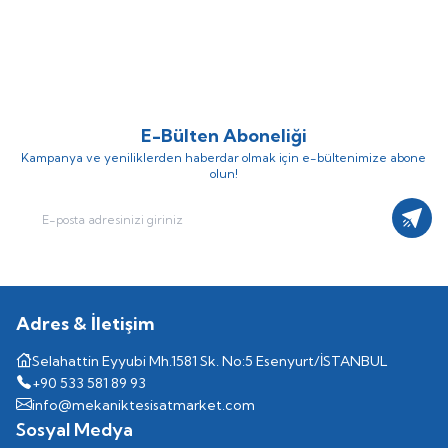
Isıtma Borusu – 400 Metre
Göstergeli Paslanmaz Kolektör, 13
(0)
(0)
Ağızlı, Gidiş/Dönüş Set, Otomatik
30.240,00
TL
12.813,52
TL
Hava Purjörü ve Manometre
16.552,72
TL
Dahil
E-Bülten Aboneliği
Kampanya ve yeniliklerden haberdar olmak için e-bültenimize abone
olun!
Kayıt
Adres & İletişim
Selahattin Eyyubi Mh.1581 Sk. No:5 Esenyurt/İSTANBUL
+90 533 581 89 93
info@mekaniktesisatmarket.com
Sosyal Medya