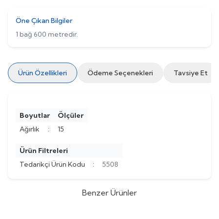
Öne Çıkan Bilgiler
1 bağ 600 metredir.
Ürün Özellikleri
Ödeme Seçenekleri
Tavsiye Et
Boyutlar
Ölçüler
Ağırlık
:
15
Ürün Filtreleri
Tedarikçi Ürün Kodu
:
5508
Benzer Ürünler
Fujisimo
Seruth Pe-Rt Yerden
Haustherm
Haustherm Debi
%
Yeni
23