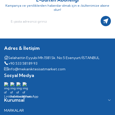
Kampanya ve yeniliklerden haberdar olmak için e-bültenimize abone
olun!
Kayıt
Adres & İletişim
Selahattin Eyyubi Mh.1581 Sk. No:5 Esenyurt/İSTANBUL
+90 533 581 89 93
info@mekaniktesisatmarket.com
Sosyal Medya
Kurumsal
MARKALAR