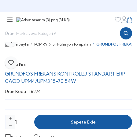
Şimdi sepette,
Aynı gün kargoda!
Favorileri
Hesabı
Sepe
Paylaş
Ana Sayfa
POMPA
Sirkülasyon Pompaları
GRUNDFOS FREKANS
Grundfos
Favoriye Ekle
GRUNDFOS FREKANS KONTROLLÜ STANDART ERP
CAOD UPM4/UPM3 15-70 54W
Ürün Kodu:
T6224
Sepete Ekle