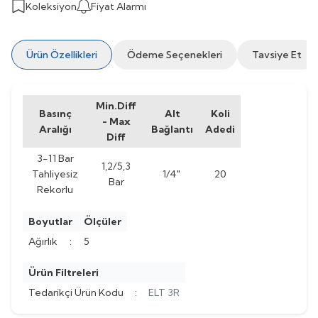
Koleksiyon
Fiyat Alarmı
Ürün Özellikleri
Ödeme Seçenekleri
Tavsiye Et
Min.Diff
Basınç
Alt
Koli
- Max
Aralığı
Bağlantı
Adedi
Diff
3-11 Bar
1,2/5,3
Tahliyesiz
1/4"
20
Bar
Rekorlu
Boyutlar
Ölçüler
Ağırlık
:
5
Ürün Filtreleri
Tedarikçi Ürün Kodu
:
ELT 3R