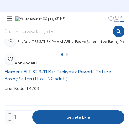
Şimdi sepette,
Aynı gün kargoda!
Favorileri
Hesabı
Sepe
Ana Sayfa
TESİSAT EKİPMANLARI
Basınç Şalterleri ve Basınç Proses
Paylaş
Favoriye Ekle
Element
Model
ELT
Element ELT 3R 3-11 Bar Tahliyesiz Rekorlu Trifaze
Basınç Şalteri (1 koli : 20 adet )
Ürün Kodu:
T4703
Sepete Ekle