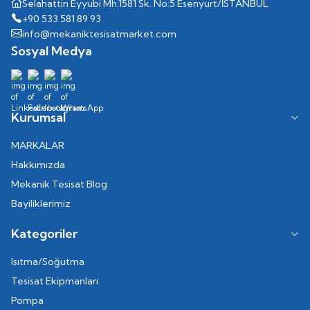
Selahattin Eyyubi Mh.1581 Sk. No:5 Esenyurt/İSTANBUL
+90 533 581 89 93
info@mekaniktesisatmarket.com
Sosyal Medya
Kurumsal
MARKALAR
Hakkımızda
Mekanik Tesisat Blog
Bayiliklerimiz
Kategoriler
Isıtma/Soğutma
Tesisat Ekipmanları
Pompa