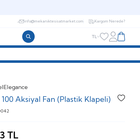
info@mekaniktesisatmarket.com
Kargom Nerede?
TL
Hesabım
Favorilerim
Sepetim
l
Elegance
100 Aksiyal Fan (Plastik Klapeli)
Favoriye
0042
43
TL