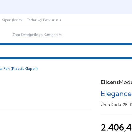
Şimdi sepette,
Aynı gün kargoda!
Siparişlerim
Tedarikçi Başvurusu
ndirimdekiler
İletişim
Blog
l Fan (Plastik Klapeli)
Elicent
Mode
Elegance 
Ürün Kodu:
2EL
2.406,