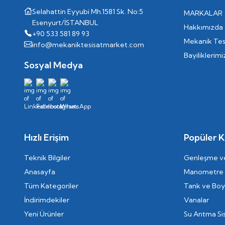
Selahattin Eyyubi Mh.1581 Sk. No:5
MARKALAR
Esenyurt/İSTANBUL
Hakkımızda
+90 533 581 89 93
Mekanik Tes
info@mekaniktesisatmarket.com
Bayiliklerimi
Sosyal Medya
Hızlı Erişim
Popüler K
Teknik Bilgiler
Genleşme ve
Anasayfa
Manometre
Tüm Kategoriler
Tank ve Boyl
İndirimdekiler
Vanalar
Yeni Ürünler
Su Arıtma Si