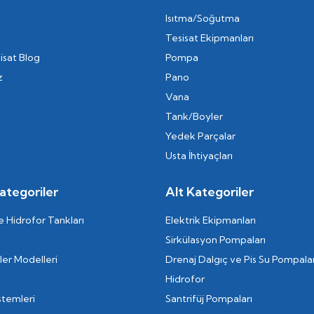
Isıtma/Soğutma
Tesisat Ekipmanları
isat Blog
Pompa
z
Pano
Vana
Tank/Boyler
Yedek Parçalar
Usta İhtiyaçları
ategoriler
Alt Kategoriler
 Hidrofor Tankları
Elektrik Ekipmanları
Sirkülasyon Pompaları
er Modelleri
Drenaj Dalgıç ve Pis Su Pompalar
Hidrofor
stemleri
Santrifüj Pompaları