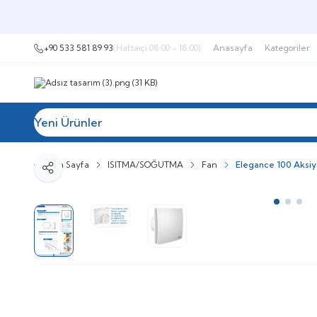
+90 533 581 89 93
(Haftaiçi 08:00 - 18:00)
Anasayfa
Kategoriler
Yeni Ürünler
Tüm Kategoriler
Müşteri Hizmetleri
İ
Ana Sayfa
ISITMA/SOĞUTMA
Fan
Elegance 100 Aksiya
Paylaş