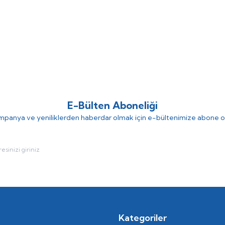
oler&Palau)
CTVT/6-630 - Duman
S&P (Soler&Palau)
%
20
CTV
anı
Egzoz Fanı
(0)
(0)
272.214,32
TL
216.546
,90
TL
270.682,66
TL
E-Bülten Aboneliği
panya ve yeniliklerden haberdar olmak için e-bültenimize abone o
Kategoriler