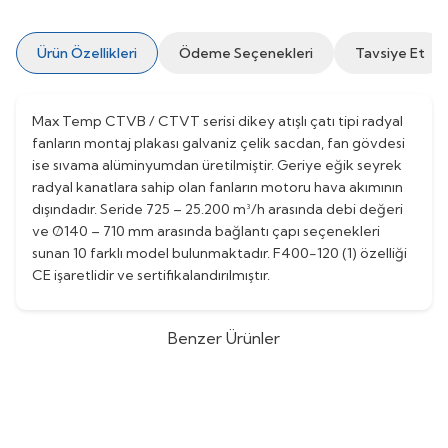
Ürün Özellikleri
Ödeme Seçenekleri
Tavsiye Et
Max Temp CTVB / CTVT serisi dikey atışlı çatı tipi radyal
fanların montaj plakası galvaniz çelik sacdan, fan gövdesi
ise sıvama alüminyumdan üretilmiştir. Geriye eğik seyrek
radyal kanatlara sahip olan fanların motoru hava akımının
dışındadır. Seride 725 – 25.200 m³/h arasında debi değeri
ve Ø140 – 710 mm arasında bağlantı çapı seçenekleri
sunan 10 farklı model bulunmaktadır. F400-120 (1) özelliği
CE işaretlidir ve sertifikalandırılmıştır.
Benzer Ürünler
S&P (Soler&Palau)
CTVT/6-710 -
S&P (Soler&Palau)
CTVT/6-630 -
%
20
%
20
Duman Egzoz Fanı
Duman Egzoz Fanı
(0)
(0)
432.151,22
TL
339.891,25
TL