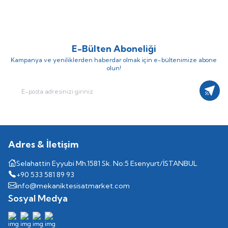
345.720,97
TL
271.913,00
TL
E-Bülten Aboneliği
Kampanya ve yeniliklerden haberdar olmak için e-bültenimize abone
olun!
Kayıt
Adres & İletişim
Selahattin Eyyubi Mh.1581 Sk. No:5 Esenyurt/İSTANBUL
+90 533 581 89 93
info@mekaniktesisatmarket.com
Sosyal Medya