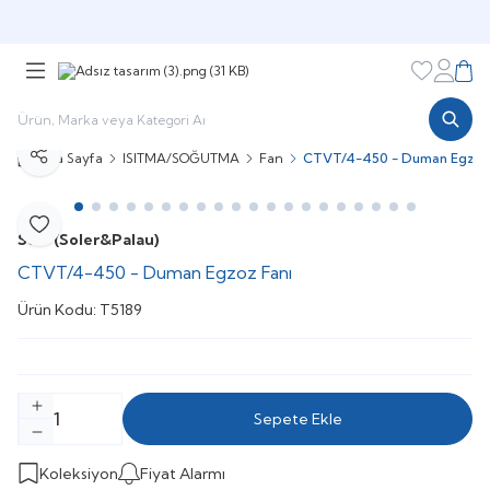
Şimdi sepette,
Aynı gün kargoda!
Favorileri
Hesabı
Sepe
Ana Sayfa
ISITMA/SOĞUTMA
Fan
CTVT/4-450 - Duman Egzoz
Paylaş
Favoriye Ekle
S&P (Soler&Palau)
CTVT/4-450 - Duman Egzoz Fanı
Ürün Kodu:
T5189
Sepete Ekle
Koleksiyon
Fiyat Alarmı