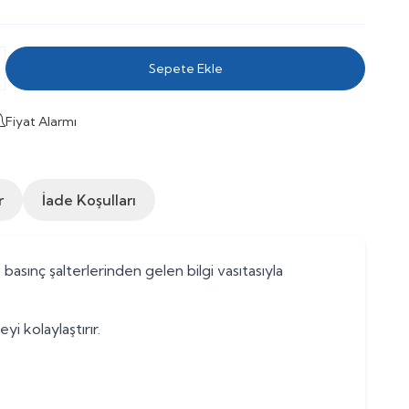
Sepete Ekle
Fiyat Alarmı
r
İade Koşulları
asınç şalterlerinden gelen bilgi vasıtasıyla
 kolaylaştırır.