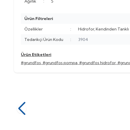
Ağırlık
:
5
Ürün Filtreleri
Özellikler
:
Hidrofor, Kendinden Tanklı
Tedarikçi Ürün Kodu
:
3904
Ürün Etiketleri
#grundfos
,
#grundfos pompa
,
#grundfos hidrofor
,
#grun
Grundfos
%
Yeni
60
Grundfos CMBE TWIN 3-93 İkiz
Grund
%
Yeni
60
Gövdeli Frekans Konventörlü Hidrofor
Gövdeli
(0)
245.674,22
TL
614.185,55
TL
575.761