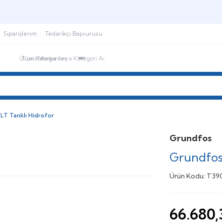
Şimdi sepette,
Aynı gün kargoda!
Siparişlerim
Tedarikçi Başvurusu
ndirimdekiler
İletişim
Blog
LT Tanklı Hidrofor
Grundfos
Grundfos
Ürün Kodu:
T39
66.680,