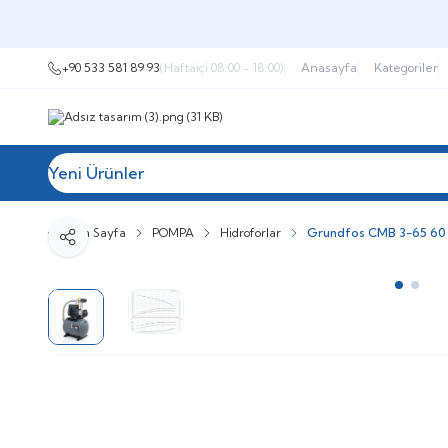
+90 533 581 89 93
(Haftaiçi 08:00 - 18:00)
Anasayfa
Kategoriler
Yeni Ürünler
Tüm Kategoriler
Müşteri Hizmetleri
İ
Ana Sayfa
POMPA
Hidroforlar
Grundfos CMB 3-65 60 
Paylaş