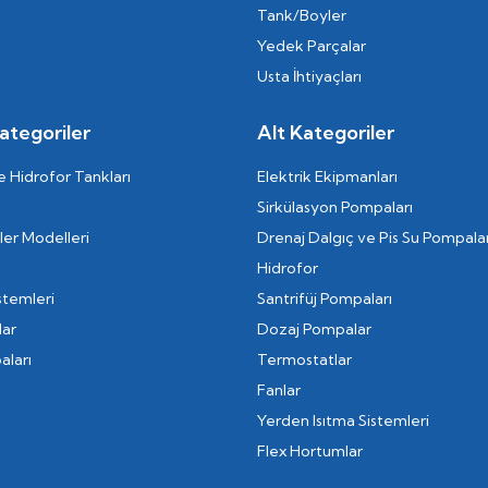
Tank/Boyler
Yedek Parçalar
Usta İhtiyaçları
ategoriler
Alt Kategoriler
 Hidrofor Tankları
Elektrik Ekipmanları
Sirkülasyon Pompaları
er Modelleri
Drenaj Dalgıç ve Pis Su Pompalar
Hidrofor
stemleri
Santrifüj Pompaları
lar
Dozaj Pompalar
aları
Termostatlar
Fanlar
Yerden Isıtma Sistemleri
Flex Hortumlar