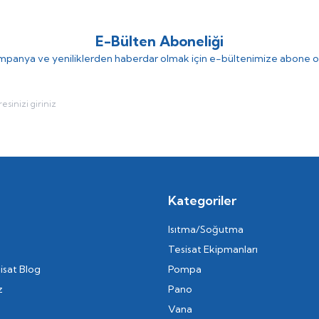
E-Bülten Aboneliği
panya ve yeniliklerden haberdar olmak için e-bültenimize abone o
Kategoriler
Isıtma/Soğutma
Tesisat Ekipmanları
isat Blog
Pompa
z
Pano
Vana