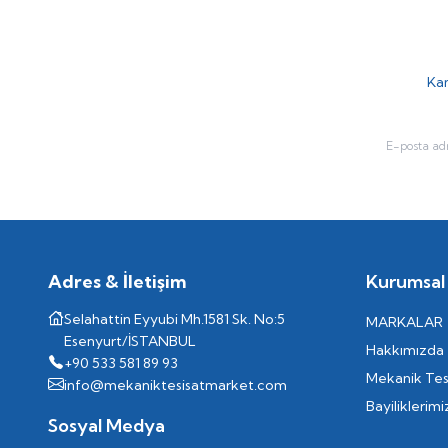
Kam
Adres & İletişim
Kurumsal
Selahattin Eyyubi Mh.1581 Sk. No:5
MARKALAR
Esenyurt/İSTANBUL
Hakkımızda
+90 533 581 89 93
Mekanik Tes
info@mekaniktesisatmarket.com
Bayiliklerimi
Sosyal Medya