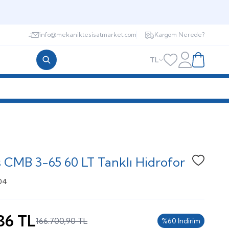
info@mekaniktesisatmarket.com
Kargom Nerede?
TL
Hesabım
Favorilerim
Sepetim
 CMB 3-65 60 LT Tanklı Hidrofor
Favoriye
04
36
TL
166.700,90
TL
%
60
İndirim