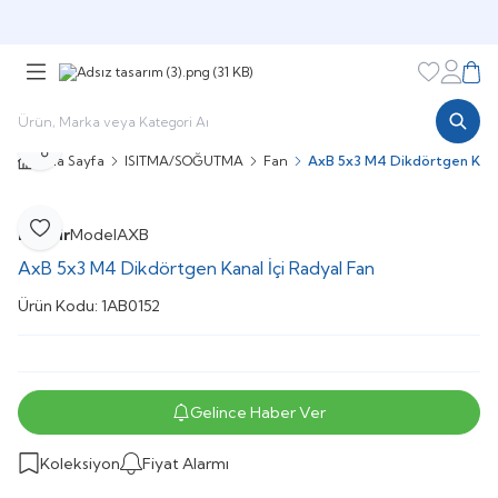
Şimdi sepette,
Aynı gün kargoda!
Favorileri
Hesabı
Sepe
Paylaş
Ana Sayfa
ISITMA/SOĞUTMA
Fan
AxB 5x3 M4 Dikdörtgen Kanal
Dynair
Model
AXB
Favoriye Ekle
AxB 5x3 M4 Dikdörtgen Kanal İçi Radyal Fan
Ürün Kodu:
1AB0152
Gelince Haber Ver
Koleksiyon
Fiyat Alarmı