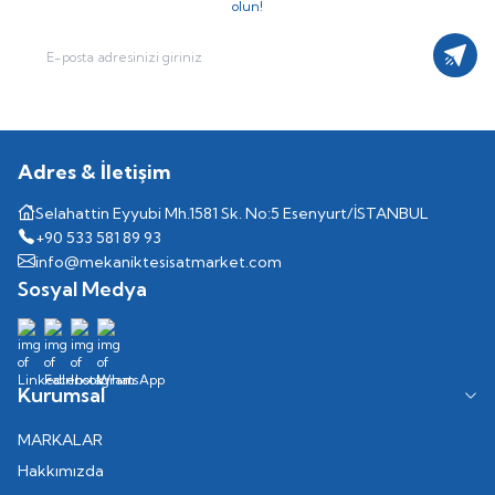
olun!
Kayıt
Adres & İletişim
Selahattin Eyyubi Mh.1581 Sk. No:5 Esenyurt/İSTANBUL
+90 533 581 89 93
info@mekaniktesisatmarket.com
Sosyal Medya
Kurumsal
MARKALAR
Hakkımızda