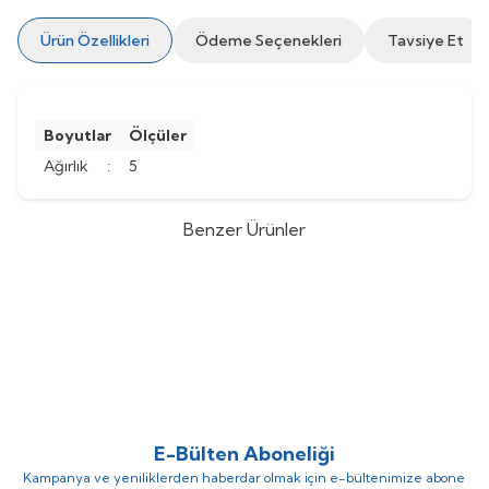
Ürün Özellikleri
Ödeme Seçenekleri
Tavsiye Et
Boyutlar
Ölçüler
Ağırlık
:
5
Benzer Ürünler
S&P (Soler&Palau)
CTVT/6-710 -
S&P (Soler&Palau)
CTVT/6-630 -
%
20
%
20
Duman Egzoz Fanı
Duman Egzoz Fanı
(0)
(0)
432.630,11
TL
340.267,90
TL
346.104,09
TL
272.214,32
TL
E-Bülten Aboneliği
Kampanya ve yeniliklerden haberdar olmak için e-bültenimize abone