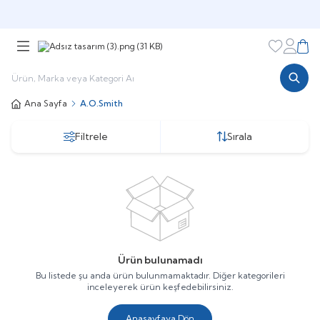
Şimdi sepette,
Aynı gün kargoda!
Favorileri
Hesabı
Sepe
Ana Sayfa
A.O.Smith
Filtrele
Sırala
Ürün bulunamadı
Bu listede şu anda ürün bulunmamaktadır. Diğer kategorileri
inceleyerek ürün keşfedebilirsiniz.
Anasayfaya Dön