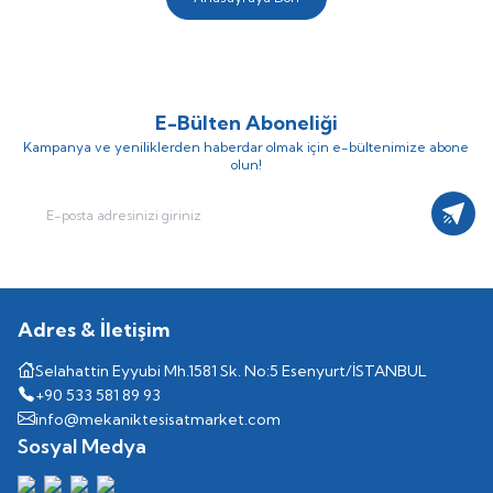
E-Bülten Aboneliği
Kampanya ve yeniliklerden haberdar olmak için e-bültenimize abone
olun!
Kayıt
Adres & İletişim
Selahattin Eyyubi Mh.1581 Sk. No:5 Esenyurt/İSTANBUL
+90 533 581 89 93
info@mekaniktesisatmarket.com
Sosyal Medya