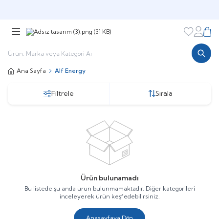
Şimdi sepette,
Aynı gün kargoda!
Favorileri
Hesabı
Sepe
Ana Sayfa
Alf Energy
Filtrele
Sırala
Ürün bulunamadı
Bu listede şu anda ürün bulunmamaktadır. Diğer kategorileri
inceleyerek ürün keşfedebilirsiniz.
Anasayfaya Dön