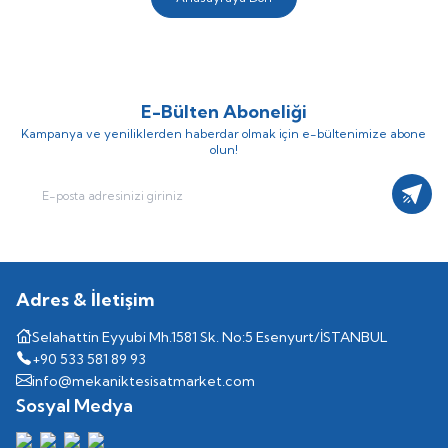
E-Bülten Aboneliği
Kampanya ve yeniliklerden haberdar olmak için e-bültenimize abone
olun!
Kayıt
Adres & İletişim
Selahattin Eyyubi Mh.1581 Sk. No:5 Esenyurt/İSTANBUL
+90 533 581 89 93
info@mekaniktesisatmarket.com
Sosyal Medya