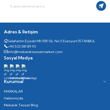
Kayıt
Adres & İletişim
Selahattin Eyyubi Mh.1581 Sk. No:5 Esenyurt/İSTANBUL
+90 533 581 89 93
info@mekaniktesisatmarket.com
Sosyal Medya
Kurumsal
MARKALAR
Hakkımızda
Mekanik Tesisat Blog