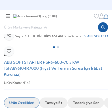
Şimdi sepette,
Aynı gün kargoda!
Favorileri
Hesabı
Sepe
Ana Sayfa
ELEKTRİK EKİPMANLARI
Softstarter
ABB SOFTSTARTER
Paylaş
Favoriye Ekle
ABB
ABB SOFTSTARTER PSR6-600-70 3 KW
1SFA896104R7000 (Fiyat Ve Termin Süresi İçin İrtibat
Kurunuz)
Ürün Kodu:
4141
Ürün Özellikleri
Tavsiye Et
Tedarikçiye Sor
İ