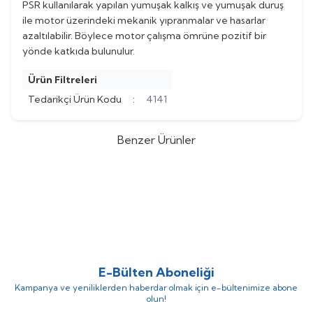
PSR kullanılarak yapılan yumuşak kalkış ve yumuşak duruş
ile motor üzerindeki mekanik yıpranmalar ve hasarlar
azaltılabilir. Böylece motor çalışma ömrüne pozitif bir
yönde katkıda bulunulur.
Ürün Filtreleri
Tedarikçi Ürün Kodu
:
4141
Benzer Ürünler
Haustherm
Haustherm Sıva Altı
ABB
ABB SOFTSTARTER PSR45-
%
Yeni
53
Kolektör Dolabı, Tip 0 -
600-70 22 KW 1SFA896111R7000
(0)
(0)
400x700x110 mm
(Fiyat Ve Termin Süresi İçin
3.103,47
TL
İrtibat Kurunuz)
6.594,71
TL
E-Bülten Aboneliği
Kampanya ve yeniliklerden haberdar olmak için e-bültenimize abone
olun!