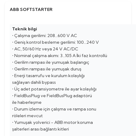
ABB SOFTSTARTER
Teknik bilgi
• Çalışma gerilimi: 208...600 V AC
• Geniş kontrol besleme gerilimi: 100...240 V
• AC, 50/60 Hz veya 24 V AC/DC
• Nominal çalışma akımı: 3...105 A İki faz kontrollü
• Gerilim rampası ile yumuşak başlangıç
• Gerilim rampası ile yumuşak duruş
• Enerji tasarrufu ve kurulum kolaylığı
sağlayan dahili bypass
• Üç adet potansiyometre ile ayar kolaylığı
• FieldBusPlug ve FieldBusPlug adaptörü
ile haberleşme
• Durum izleme için çalışma ve rampa sonu
röleleri mevcut
• Yumuşak yolverici - ABB motor koruma
şalterleri arası bağlantı kitleri