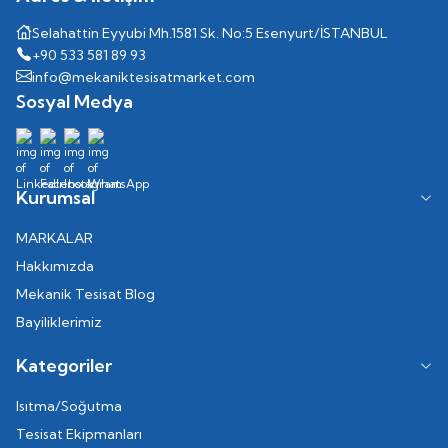
Selahattin Eyyubi Mh.1581 Sk. No:5 Esenyurt/İSTANBUL
+90 533 581 89 93
info@mekaniktesisatmarket.com
Sosyal Medya
Kurumsal
MARKALAR
Hakkımızda
Mekanik Tesisat Blog
Bayiliklerimiz
Kategoriler
Isıtma/Soğutma
Tesisat Ekipmanları