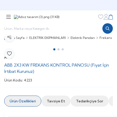
Şimdi sepette,
Aynı gün kargoda!
Favorileri
Hesabı
Sepe
Ana Sayfa
ELEKTRİK EKİPMANLARI
Elektrik Panoları
Frekans Ko
Paylaş
Favoriye Ekle
ABB
ABB 2X3 KW FREKANS KONTROL PANOSU (Fiyat İçin
İrtibat Kurunuz)
Ürün Kodu:
4223
Ürün Özellikleri
Tavsiye Et
Tedarikçiye Sor
İ