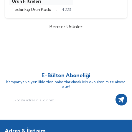
Ürün Filtreleri
Tedarikçi Ürün Kodu
:
4223
Benzer Ürünler
ABB
ABB 5X22 KW FREKANS
ABB
ABB 5X18,5 KW FREKANS
KONTROL PANOSU (Fiyat İçin
KONTROL PANOSU (Fiyat İçin
(0)
(0)
İrtibat Kurunuz)
İrtibat Kurunuz)
E-Bülten Aboneliği
Kampanya ve yeniliklerden haberdar olmak için e-bültenimize abone
olun!
Kayıt
Adres & İletişim