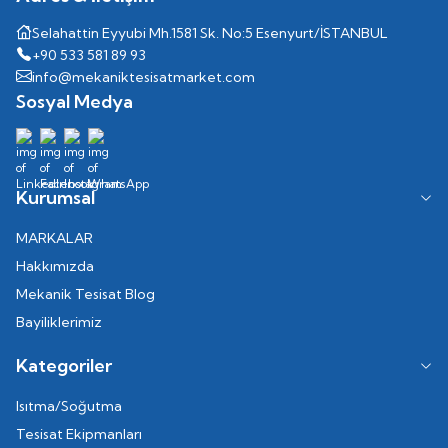
Selahattin Eyyubi Mh.1581 Sk. No:5 Esenyurt/İSTANBUL
+90 533 581 89 93
info@mekaniktesisatmarket.com
Sosyal Medya
Kurumsal
MARKALAR
Hakkımızda
Mekanik Tesisat Blog
Bayiliklerimiz
Kategoriler
Isıtma/Soğutma
Tesisat Ekipmanları