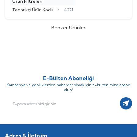
Ürün Filtreleri
Tedarikçi Ürün Kodu
:
4221
Benzer Ürünler
ABB
ABB 5X22 KW FREKANS
ABB
ABB 5X18,5 KW FREKANS
KONTROL PANOSU (Fiyat İçin
KONTROL PANOSU (Fiyat İçin
(0)
(0)
İrtibat Kurunuz)
İrtibat Kurunuz)
E-Bülten Aboneliği
Kampanya ve yeniliklerden haberdar olmak için e-bültenimize abone
olun!
Kayıt
Adres & İletişim