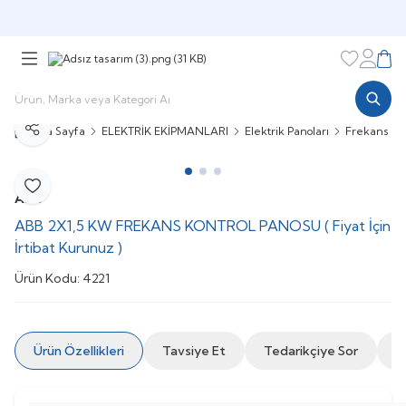
Şimdi sepette,
Aynı gün kargoda!
Favorileri
Hesabı
Sepe
Ana Sayfa
ELEKTRİK EKİPMANLARI
Elektrik Panoları
Frekans Ko
Paylaş
Favoriye Ekle
ABB
ABB 2X1,5 KW FREKANS KONTROL PANOSU ( Fiyat İçin
İrtibat Kurunuz )
Ürün Kodu:
4221
Ürün Özellikleri
Tavsiye Et
Tedarikçiye Sor
İ