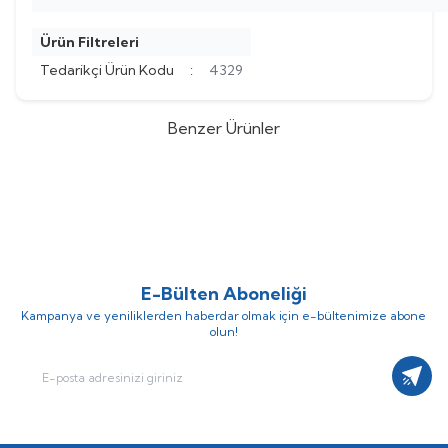
Ürün Filtreleri
Tedarikçi Ürün Kodu
:
4329
Benzer Ürünler
ABB
ABB 3X37 Y-U (YILDIZ-
ABB
ABB 3X30 Y-U (YILDIZ-
ÜÇGEN) MEKANİK KONTROL
ÜÇGEN) MEKANİK KONTROL
(0)
(0)
PANOSU (Fiyat İçin İrtibat
PANOSU (Fiyat İçin İrtibat
Kurunuz)
Kurunuz)
E-Bülten Aboneliği
Kampanya ve yeniliklerden haberdar olmak için e-bültenimize abone
olun!
Kayıt