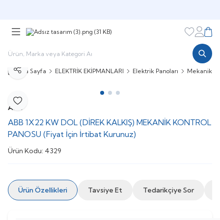
Şimdi sepette,
Aynı gün kargoda!
Favorileri
Hesabı
Sepe
Ana Sayfa
ELEKTRİK EKİPMANLARI
Elektrik Panoları
Mekanik Kon
Paylaş
Favoriye Ekle
ABB
ABB 1X22 KW DOL (DİREK KALKIŞ) MEKANİK KONTROL
PANOSU (Fiyat İçin İrtibat Kurunuz)
Ürün Kodu:
4329
Ürün Özellikleri
Tavsiye Et
Tedarikçiye Sor
İ