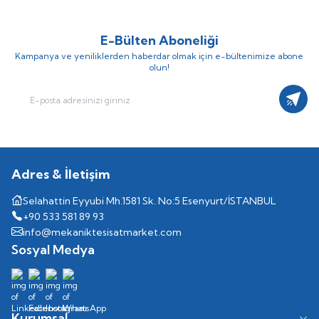
E-Bülten Aboneliği
Kampanya ve yeniliklerden haberdar olmak için e-bültenimize abone
olun!
Kayıt
Adres & İletişim
Selahattin Eyyubi Mh.1581 Sk. No:5 Esenyurt/İSTANBUL
+90 533 581 89 93
info@mekaniktesisatmarket.com
Sosyal Medya
Kurumsal