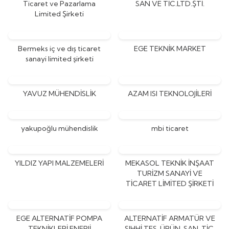
Ticaret ve Pazarlama
SAN VE TİC.LTD.ŞTİ.
Limited Şirketi
Bermeks iç ve dış ticaret
EGE TEKNİK MARKET
sanayi limited şirketi
YAVUZ MÜHENDİSLİK
AZAM ISI TEKNOLOJİLERİ
yakupoğlu mühendislik
mbi ticaret
YILDIZ YAPI MALZEMELERİ
MEKASOL TEKNİK İNŞAAT
TURİZM SANAYİ VE
TİCARET LİMİTED ŞİRKETİ
EGE ALTERNATİF POMPA
ALTERNATİF ARMATÜR VE
TEKNİKLERİ ENERJİ
SIHHİ TES. ÜRÜN. SAN. TİC.