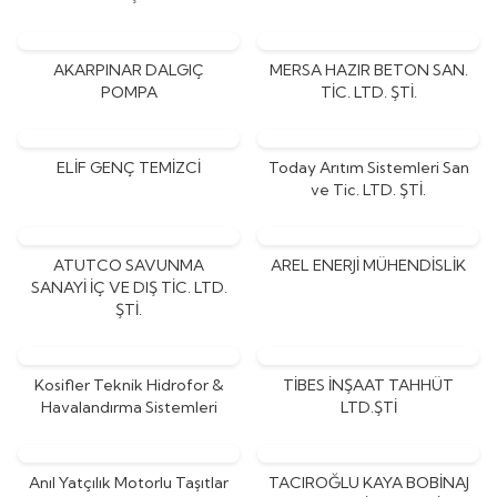
AKARPINAR DALGIÇ
MERSA HAZIR BETON SAN.
POMPA
TİC. LTD. ŞTİ.
ELİF GENÇ TEMİZCİ
Today Arıtım Sistemleri San
ve Tic. LTD. ŞTİ.
ATUTCO SAVUNMA
AREL ENERJİ MÜHENDİSLİK
SANAYİ İÇ VE DIŞ TİC. LTD.
ŞTİ.
Kosifler Teknik Hidrofor &
TİBES İNŞAAT TAHHÜT
Havalandırma Sistemleri
LTD.ŞTİ
Anıl Yatçılık Motorlu Taşıtlar
TACIROĞLU KAYA BOBİNAJ