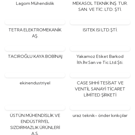
Lagom Mühendislik
MEKASOL TEKNİK İNŞ. TUR.
SAN. VE TİC. LTD. ŞTİ.
TETRA ELEKTROMEKANİK
ISITEK ISI LTD.ŞTİ.
AŞ.
TACIROĞLU KAYA BOBİNAJ
Yakamoz Etiket Barkod
İth.İhr.San.ve Tic.Ltd.Şti.
ekinendustriyel
CASE SIHHİ TESİSAT VE
VENTİL SANAYİ TİCARET
LİMİTED ŞİRKETİ
ÜSTÜN MÜHENDİSLİK VE
uraz teknik- önder kırıkçılar
ENDÜSTRİYEL
SIZDIRMAZLIK ÜRÜNLERİ
A.Ş.