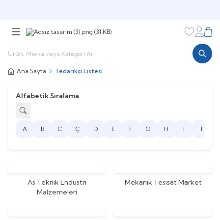
Şimdi sepette,
Aynı gün kargoda!
Favorileri
Hesabı
Sepe
Ana Sayfa
Tedarikçi Listesi
Alfabetik Sıralama
A
B
C
Ç
D
E
F
G
H
I
İ
J
As Teknik Endüstri
Mekanik Tesisat Market
Malzemeleri