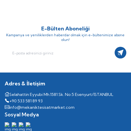
E-Bülten Aboneliği
Kampanya ve yeniliklerden haberdar olmak için e-bültenimize abone
olun!
Kayıt
Adres & İletişim
Selahattin Eyyubi Mh.1581 Sk. No:5 Esenyurt/İSTANBUL
+90 533 581 89 93
info@mekaniktesisatmarket.com
Sosyal Medya