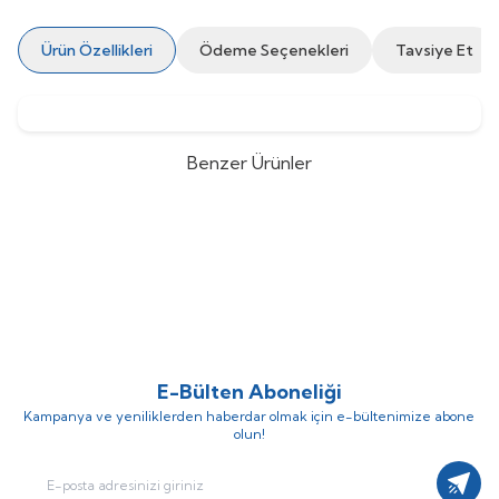
Ürün Özellikleri
Ödeme Seçenekleri
Tavsiye Et
Benzer Ürünler
Buderus
Buderus Logamax Plus
Buderus
Buderus Logamax Plus
%
40
%
40
GB272-150 Duvar Tipi Yoğuşmalı
GB272-125 Duvar Tipi Yoğuşmalı
(0)
(0)
Kazan
Kazan
367.984,71
TL
220.790,82
TL
195.071,46
TL
325.119,10
TL
E-Bülten Aboneliği
Kampanya ve yeniliklerden haberdar olmak için e-bültenimize abone
olun!
Kayıt