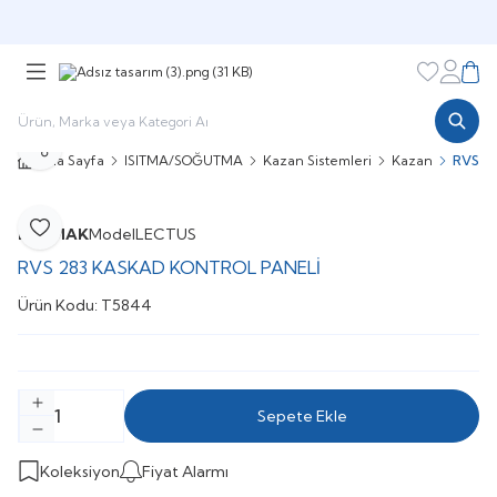
Şimdi sepette,
Aynı gün kargoda!
Favorileri
Hesabı
Sepe
Paylaş
Ana Sayfa
ISITMA/SOĞUTMA
Kazan Sistemleri
Kazan
RVS 2
BAYMAK
Model
LECTUS
Favoriye Ekle
RVS 283 KASKAD KONTROL PANELİ
Ürün Kodu:
T5844
Sepete Ekle
Koleksiyon
Fiyat Alarmı