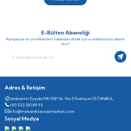
E-Bülten Aboneliği
Kampanya ve yeniliklerden haberdar olmak için e-bültenimize abone
olun!
Kayıt
Adres & İletişim
Selahattin Eyyubi Mh.1581 Sk. No:5 Esenyurt/İSTANBUL
+90 533 581 89 93
info@mekaniktesisatmarket.com
Sosyal Medya