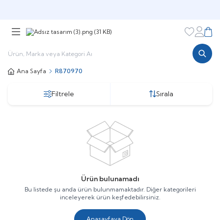
Şimdi sepette,
Aynı gün kargoda!
Favorileri
Hesabı
Sepe
Ana Sayfa
R870970
Filtrele
Sırala
Ürün bulunamadı
Bu listede şu anda ürün bulunmamaktadır. Diğer kategorileri
inceleyerek ürün keşfedebilirsiniz.
Anasayfaya Dön