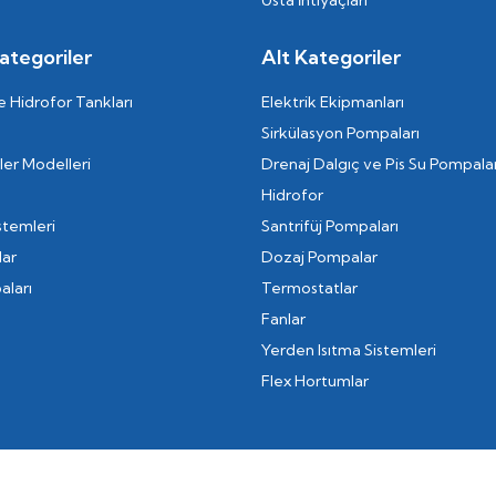
Usta İhtiyaçları
ategoriler
Alt Kategoriler
 Hidrofor Tankları
Elektrik Ekipmanları
Sirkülasyon Pompaları
er Modelleri
Drenaj Dalgıç ve Pis Su Pompalar
Hidrofor
stemleri
Santrifüj Pompaları
lar
Dozaj Pompalar
aları
Termostatlar
Fanlar
Yerden Isıtma Sistemleri
Flex Hortumlar