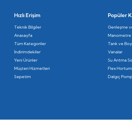
FTE
NEX
Hızlı Erişim
Popüler K
LECTUS
Teknik Bilgiler
Genleşme ve
BASIC AKUMULASYON TANKI
Anasayfa
Manometre
MC
Tüm Kategoriler
Tank ve Boyl
PRO AKUMULASYON TANKI
İndirimdekiler
Vanalar
Tek Serpantinli Boyler
Yeni Ürünler
Su Arıtma Si
TEK SERPANTİNLİ BASIC BOYLER
Müşteri Hizmetleri
Flex Hortum
ÇİFT SERPANTİNLİ BASIC BOYLER
Sepetim
Dalgıç Pomp
Çift Serpantinli Boyler
Küresel Vana
ALPHA1
ALPHA2
ELT PF
UPS
GB272