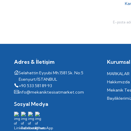
Kam
RVS/R
JP
DR300
TR-50Y
TR-100D
TR-50D
SM-G3-AD32SA
Adres & İletişim
Kurumsal
T3035.10x
ELT 37
Selahattin Eyyubi Mh.1581 Sk. No:5
MARKALAR
Esenyurt/İSTANBUL
ELT E
Hakkımızda
+90 533 581 89 93
Axc
Mekanik Tes
info@mekaniktesisatmarket.com
Elegance
Bayiliklerimi
Sosyal Medya
VSM HT
Kompansatör
PN
ELT