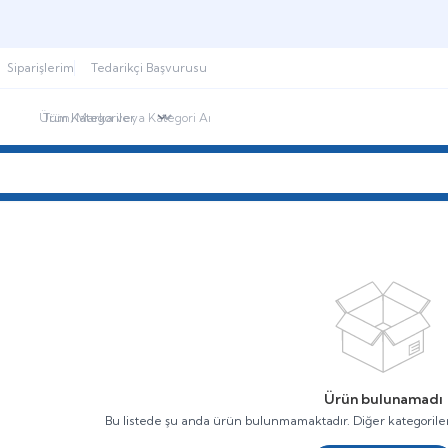
Şimdi sepette,
Aynı gün kargoda!
Siparişlerim
Tedarikçi Başvurusu
ndirimdekiler
İletişim
Blog
Ürün bulunamadı
Bu listede şu anda ürün bulunmamaktadır. Diğer kategoriler