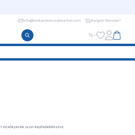
info@mekaniktesisatmarket.com
Kargom Nerede?
TL
Hesabım
Favorilerim
Sepetim
i inceleyerek ürün keşfedebilirsiniz.