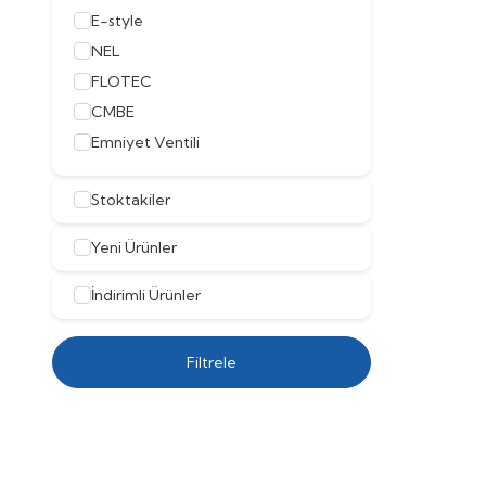
E-style
NEL
FLOTEC
CMBE
Emniyet Ventili
CMB
Stoktakiler
TR-24Y
TR-24D
Yeni Ürünler
Manometreler
FOX
İndirimli Ürünler
TR-100Y
UPA
Filtrele
V5007
Frekans Konvertörü
R15
RVS