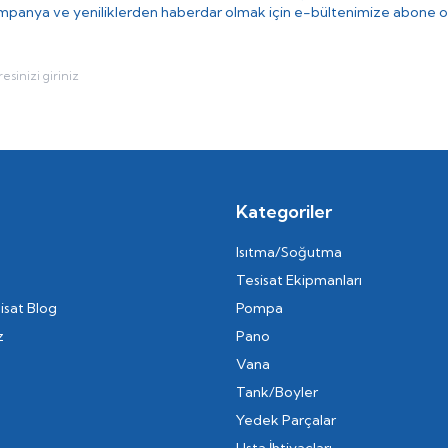
panya ve yeniliklerden haberdar olmak için e-bültenimize abone o
Kategoriler
Isıtma/Soğutma
Tesisat Ekipmanları
isat Blog
Pompa
z
Pano
Vana
Tank/Boyler
Yedek Parçalar