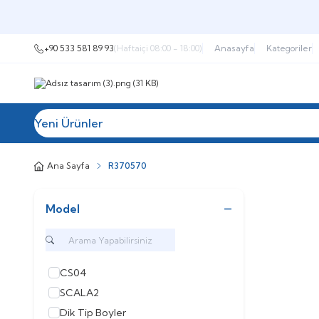
+90 533 581 89 93
(Haftaiçi 08:00 - 18:00)
Anasayfa
Kategoriler
Yeni Ürünler
Tüm Kategoriler
Müşteri Hizmetleri
İ
Ana Sayfa
R370570
Model
CS04
SCALA2
Dik Tip Boyler