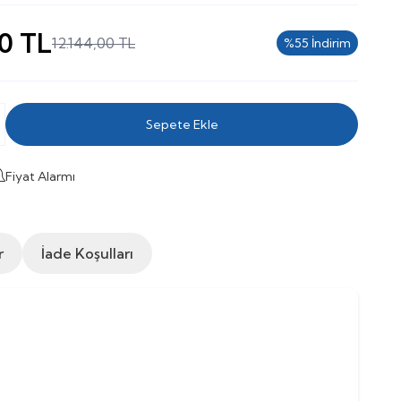
0
TL
12.144,00
TL
%
55
İndirim
Sepete Ekle
Fiyat Alarmı
r
İade Koşulları