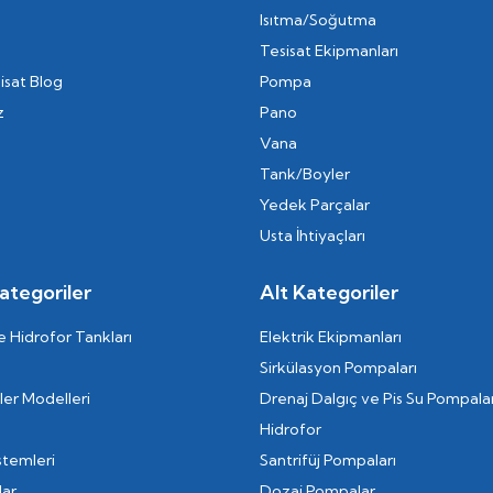
Isıtma/Soğutma
Tesisat Ekipmanları
isat Blog
Pompa
z
Pano
Vana
Tank/Boyler
Yedek Parçalar
Usta İhtiyaçları
ategoriler
Alt Kategoriler
 Hidrofor Tankları
Elektrik Ekipmanları
Sirkülasyon Pompaları
er Modelleri
Drenaj Dalgıç ve Pis Su Pompalar
Hidrofor
stemleri
Santrifüj Pompaları
lar
Dozaj Pompalar