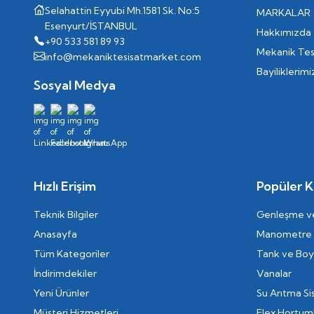
Selahattin Eyyubi Mh.1581 Sk. No:5
MARKALAR
Esenyurt/İSTANBUL
Hakkımızda
+90 533 581 89 93
Mekanik Tes
info@mekaniktesisatmarket.com
Bayiliklerimi
Sosyal Medya
Hızlı Erişim
Popüler K
Teknik Bilgiler
Genleşme ve
Anasayfa
Manometre
Tüm Kategoriler
Tank ve Boyl
İndirimdekiler
Vanalar
Yeni Ürünler
Su Arıtma Si
Müşteri Hizmetleri
Flex Hortum