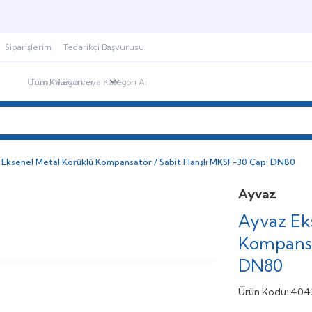
Şimdi sepette,
Aynı gün kargoda!
Siparişlerim
Tedarikçi Başvurusu
ndirimdekiler
İletişim
Blog
Eksenel Metal Körüklü Kompansatör / Sabit Flanşlı MKSF-30 Çap: DN80
Ayvaz
Ayvaz Ek
Kompansa
DN80
Ürün Kodu:
404