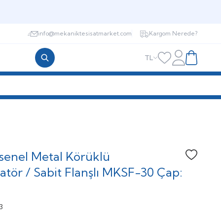
info@mekaniktesisatmarket.com
Kargom Nerede?
TL
Hesabım
Favorilerim
Sepetim
senel Metal Körüklü
Favoriye
tör / Sabit Flanşlı MKSF-30 Çap:
3