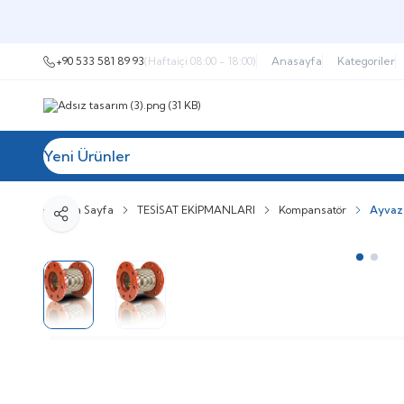
+90 533 581 89 93
(Haftaiçi 08:00 - 18:00)
Anasayfa
Kategoriler
Yeni Ürünler
Tüm Kategoriler
Müşteri Hizmetleri
İ
Ana Sayfa
TESİSAT EKİPMANLARI
Kompansatör
Ayvaz 
Paylaş