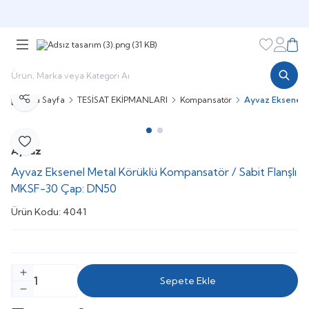
Şimdi sepette,
Aynı gün kargoda!
Favorileri
Hesabı
Sepe
Ana Sayfa
TESİSAT EKİPMANLARI
Kompansatör
Ayvaz Eksenel 
Paylaş
Favoriye Ekle
Ayvaz
Ayvaz Eksenel Metal Körüklü Kompansatör / Sabit Flanşlı
MKSF-30 Çap: DN50
Ürün Kodu:
4041
Sepete Ekle