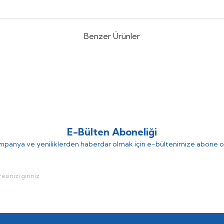
Benzer Ürünler
B ACS310-03E-41A8-4 ABB
ABB
ABB ACS310-03E-
 18,5 KW ( Fiyat İçin İrtibat
INVERTER 15 KW ( Fiyat İç
 )
(0)
)
(0)
E-Bülten Aboneliği
panya ve yeniliklerden haberdar olmak için e-bültenimize abone o