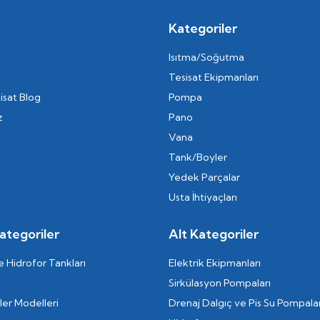
Kategoriler
Isıtma/Soğutma
Tesisat Ekipmanları
isat Blog
Pompa
z
Pano
Vana
Tank/Boyler
Yedek Parçalar
Usta İhtiyaçları
ategoriler
Alt Kategoriler
 Hidrofor Tankları
Elektrik Ekipmanları
Sirkülasyon Pompaları
er Modelleri
Drenaj Dalgıç ve Pis Su Pompalar