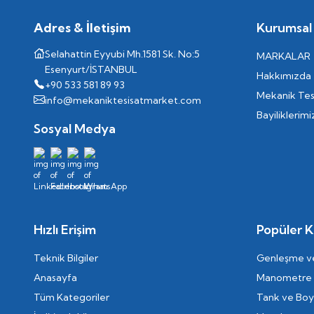
Adres & İletişim
Kurumsal
Selahattin Eyyubi Mh.1581 Sk. No:5
MARKALAR
Esenyurt/İSTANBUL
Hakkımızda
+90 533 581 89 93
Mekanik Tes
info@mekaniktesisatmarket.com
Bayiliklerimi
Sosyal Medya
Hızlı Erişim
Popüler K
Teknik Bilgiler
Genleşme ve
Anasayfa
Manometre
Tüm Kategoriler
Tank ve Boyl