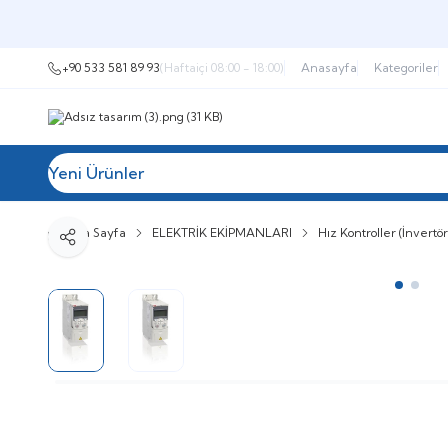
+90 533 581 89 93
(Haftaiçi 08:00 - 18:00)
Anasayfa
Kategoriler
Yeni Ürünler
Tüm Kategoriler
Müşteri Hizmetleri
İ
Ana Sayfa
ELEKTRİK EKİPMANLARI
Hız Kontroller (İnvertör
Paylaş