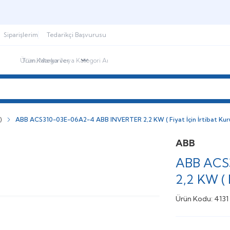
Şimdi sepette,
Aynı gün kargoda!
Siparişlerim
Tedarikçi Başvurusu
ndirimdekiler
İletişim
Blog
)
ABB ACS310-03E-06A2-4 ABB INVERTER 2,2 KW ( Fiyat İçin İrtibat Kur
ABB
ABB ACS
2,2 KW ( 
Ürün Kodu:
4131