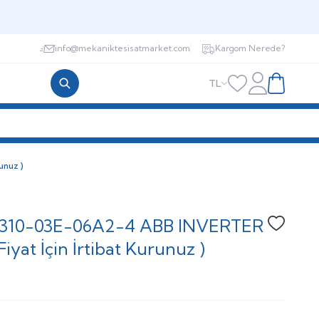
info@mekaniktesisatmarket.com
Kargom Nerede?
TL
Hesabım
Favorilerim
Sepetim
unuz )
310-03E-06A2-4 ABB INVERTER
Favoriye
Fiyat İçin İrtibat Kurunuz )